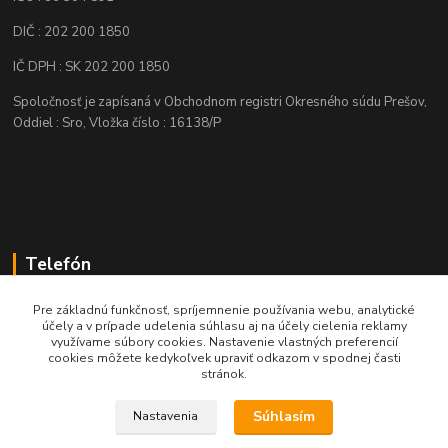
DIČ : 202 200 1850
IČ DPH : SK 202 200 1850
Spoločnosť je zapísaná v Obchodnom registri Okresného súdu Prešov,
Oddiel : Sro, Vložka číslo : 16138/P
Telefón
+421 905 622 625
Pre základnú funkčnosť, spríjemnenie používania webu, analytické
účely a v prípade udelenia súhlasu aj na účely cielenia reklamy
využívame súbory cookies. Nastavenie vlastných preferencií
obchod@nozeplus.sk
cookies môžete kedykoľvek upraviť odkazom v spodnej časti
stránok.
Súhlasím
Nastavenia