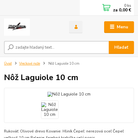
0
ks
za
0,00 €
Menu
Hľadať
Úvod
Vreckové nože
Nôž Laguiole 10 cm
Nôž Laguiole 10 cm
Rukoväť: Olivové drevo Kovanie: Hliník Čepeľ: nerezová oceľ Čepeľ
veľkosť: 10 cm Balenie: farebná krabička
celý popis