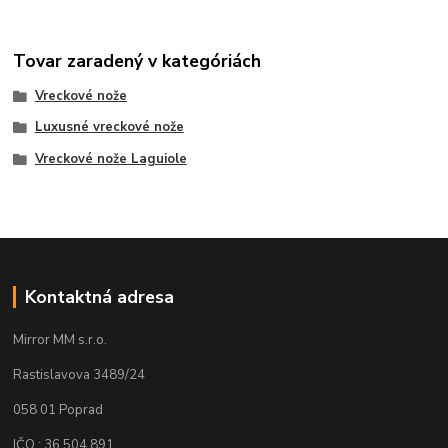
Tovar zaradený v kategóriách
Vreckové nože
Luxusné vreckové nože
Vreckové nože Laguiole
Kontaktná adresa
Mirror MM s.r.o.
Rastislavova 3489/24
058 01 Poprad
IČO : 36 504 891