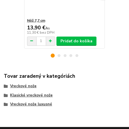
Nôž 7,7 cm
Nôž de luxe
13,90 €
17,75 €
/
ks
/
k
11,30 €
bez DPH
14,43 €
bez 
Pridať do košíka
Tovar zaradený v kategóriách
Vreckové nože
Klasické vreckové nože
Vreckové nože luxusné