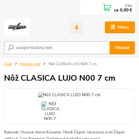
0
ks
za
0,00 €
Menu
Hľadať
Úvod
Vreckové nože
Nôž CLASICA LUJO N00 7 cm
Nôž CLASICA LUJO N00 7 cm
Rukoväť: Olivove drevo Kovanie: Hliník Čepeľ: nerezová oceľ Čepeľ
veľkosť: 7 cm Balennie: Darčeková krabička
celý popis