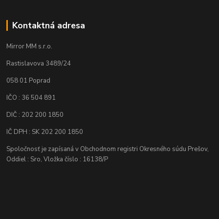
Kontaktná adresa
Mirror MM s.r.o.
Rastislavova 3489/24
058 01 Poprad
IČO : 36 504 891
DIČ : 202 200 1850
IČ DPH : SK 202 200 1850
Spoločnosť je zapísaná v Obchodnom registri Okresného súdu Prešov,
Oddiel : Sro, Vložka číslo : 16138/P