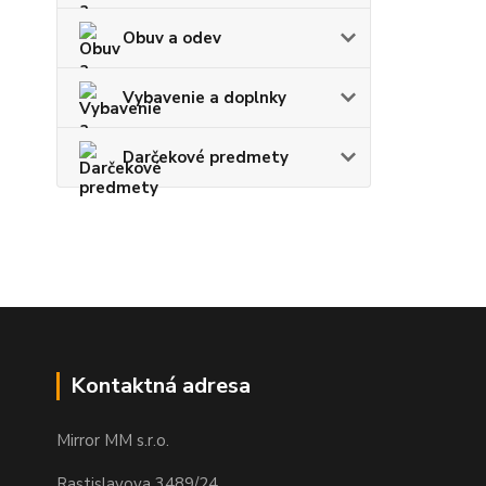
Obuv a odev
Vybavenie a doplnky
Darčekové predmety
Kontaktná adresa
Mirror MM s.r.o.
Rastislavova 3489/24