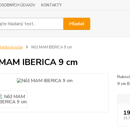
OSOBNÝCH ÚDAJOV
KONTAKTY
Hľadať
reckové nože
Nôž MAM IBERICA 9 cm
 MAM IBERICA 9 cm
Rukovä
9 cm B
19
15,