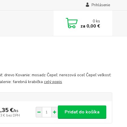
Prihlásenie
0
ks
za
0,00 €
ť: drevo Kovanie: mosadz Čepeľ: nerezová oceľ Čepeľ veľkosť:
alenie: farebná krabička
celý popis
,35 €
/
ks
Pridať do košíka
73 €
bez DPH