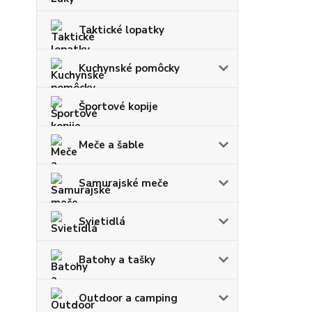
Taktické lopatky
Kuchynské pomôcky
Športové kopije
Meče a šable
Samurajské meče
Svietidlá
Batohy a tašky
Outdoor a camping