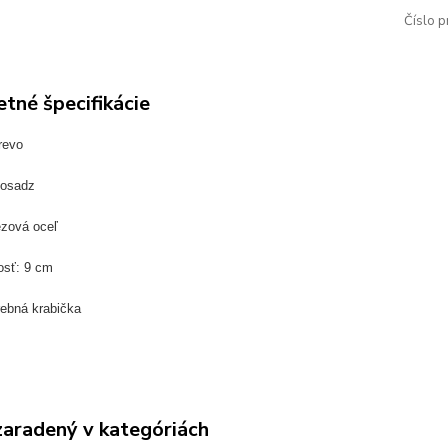
Číslo p
tné špecifikácie
revo
mosadz
ezová oceľ
osť: 9 cm
rebná krabička
zaradený v kategóriách