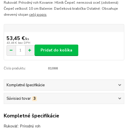
Rukoväť: Prírodný roh Kovanie: Hliník Čepeľ: nerezová oceľ (zdobená)
Čepeľ veľkosť: 10 cm Balenie: Darčeková krabička Ostatné: Obsahuje
drevený stojan
celý popis
53,45 €
/
ks
43,46 €
bez DPH
Pridať do košíka
Číslo produktu:
01066
Kompletné špecifikácie
Súvisiaci tovar
3
Kompletné špecifikácie
Rukoväť: Prírodný roh