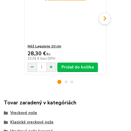
Nôž Laguiole 10 cm
Nôž LAGUIO
28,30 €
73,70 €
/
ks
/
k
23,01 €
bez DPH
59,92 €
bez 
Pridať do košíka
Tovar zaradený v kategóriách
Vreckové nože
Klasické vreckové nože