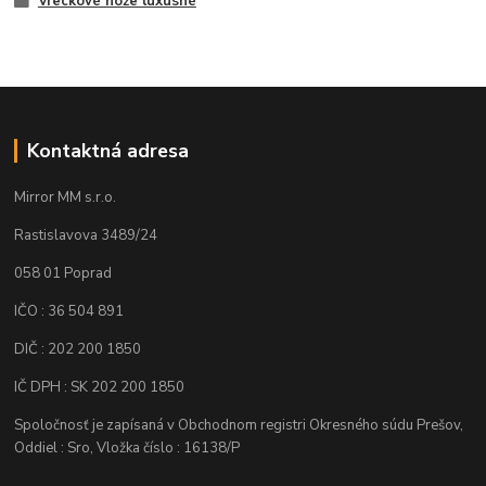
Vreckové nože luxusné
Kontaktná adresa
Mirror MM s.r.o.
Rastislavova 3489/24
058 01 Poprad
IČO : 36 504 891
DIČ : 202 200 1850
IČ DPH : SK 202 200 1850
Spoločnosť je zapísaná v Obchodnom registri Okresného súdu Prešov,
Oddiel : Sro, Vložka číslo : 16138/P