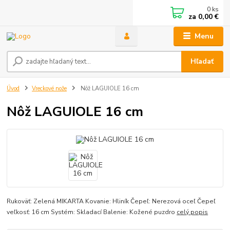
0
ks
za
0,00 €
Menu
Hľadať
Úvod
Vreckové nože
Nôž LAGUIOLE 16 cm
Nôž LAGUIOLE 16 cm
Rukoväť: Zelená MIKARTA Kovanie: Hliník Čepeľ: Nerezová oceľ Čepeľ
veľkosť: 16 cm Systém: Skladací Balenie: Kožené puzdro
celý popis