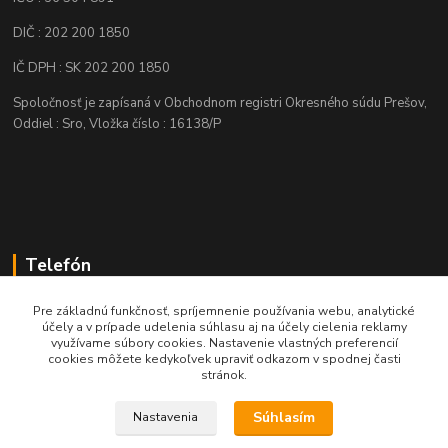
DIČ : 202 200 1850
IČ DPH : SK 202 200 1850
Spoločnosť je zapísaná v Obchodnom registri Okresného súdu Prešov,
Oddiel : Sro, Vložka číslo : 16138/P
Telefón
+421 905 622 625
Pre základnú funkčnosť, spríjemnenie používania webu, analytické
účely a v prípade udelenia súhlasu aj na účely cielenia reklamy
využívame súbory cookies. Nastavenie vlastných preferencií
obchod@nozeplus.sk
cookies môžete kedykoľvek upraviť odkazom v spodnej časti
stránok.
Súhlasím
Nastavenia