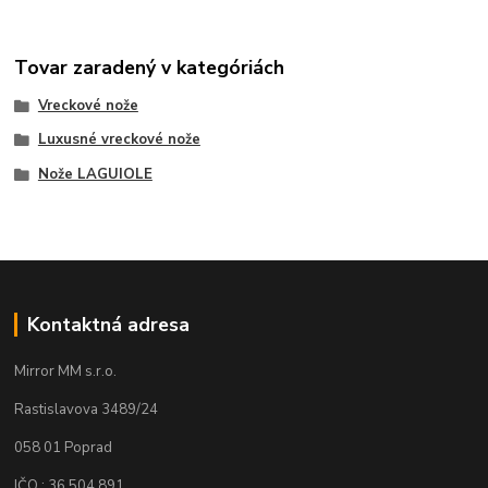
Tovar zaradený v kategóriách
Vreckové nože
Luxusné vreckové nože
Nože LAGUIOLE
Kontaktná adresa
Mirror MM s.r.o.
Rastislavova 3489/24
058 01 Poprad
IČO : 36 504 891