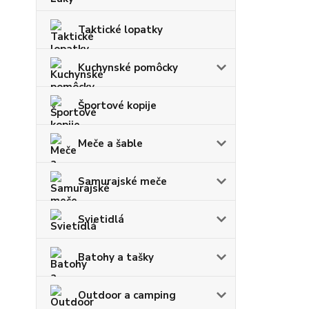
Taktické lopatky
Kuchynské pomôcky
Športové kopije
Meče a šable
Samurajské meče
Svietidlá
Batohy a tašky
Outdoor a camping