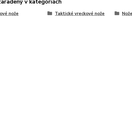
zaradený v kategóriách
ové nože
Taktické vreckové nože
Nože