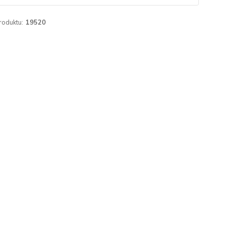
roduktu:
19520