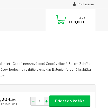
Prihlásenie
0
ks
za
0,00 €
ť: hliník Čepeľ: nerezová oceľ Čepeľ veľkosť: 8,1 cm Zahŕňa:
ásov, bodec na rozbitie okna, klip Balenie: farebná krabička
opis
,20 €
/
ks
Pridať do košíka
24 €
bez DPH