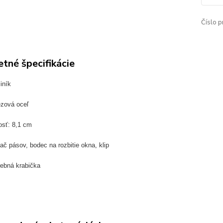
Číslo p
tné špecifikácie
iník
ezová oceľ
osť: 8,1 cm
ač pásov, bodec na rozbitie okna, klip
rebná krabička