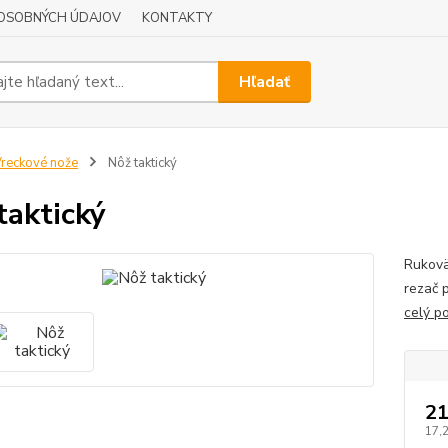
OSOBNÝCH ÚDAJOV
KONTAKTY
Hľadať
reckové nože
Nôž taktický
taktický
Rukovä
rezač p
celý p
21
17,