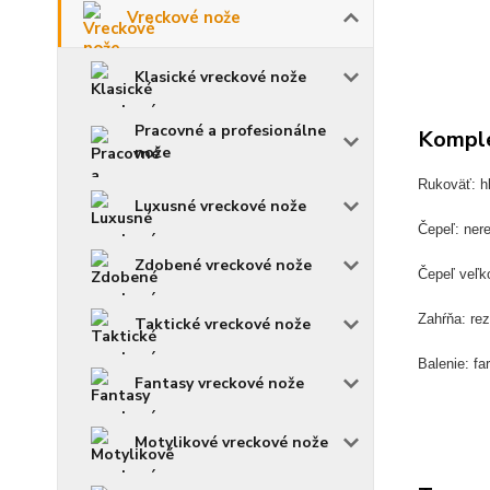
Vreckové nože
Klasické vreckové nože
Pracovné a profesionálne
Komple
nože
Rukoväť: hl
Luxusné vreckové nože
Čepeľ: ner
Zdobené vreckové nože
Čepeľ veľk
Zahŕňa: rez
Taktické vreckové nože
Balenie: fa
Fantasy vreckové nože
Motylikové vreckové nože