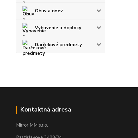
Obuv a odev
Vybavenie a doplnky
Darčekové predmety
Kontaktná adresa
Mirror MM s.r.o.
Rastislavova 3489/24