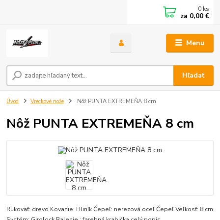
0
ks
za
0,00 €
Menu
Hľadať
Úvod
Vreckové nože
Nôž PUNTA EXTREMEŇA 8 cm
Nôž PUNTA EXTREMEŇA 8 cm
Rukoväť: drevo Kovanie: Hliník Čepeľ: nerezová oceľ Čepeľ Veľkosť: 8 cm
Systém: Girolock Balenie : farebná krabička
celý popis