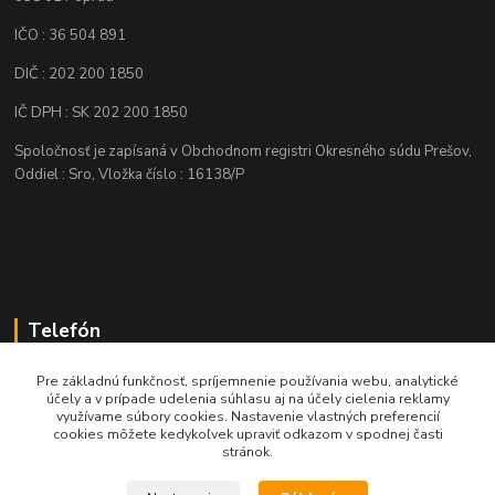
IČO : 36 504 891
DIČ : 202 200 1850
IČ DPH : SK 202 200 1850
Spoločnosť je zapísaná v Obchodnom registri Okresného súdu Prešov,
Oddiel : Sro, Vložka číslo : 16138/P
Telefón
+421 905 622 625
Pre základnú funkčnosť, spríjemnenie používania webu, analytické
účely a v prípade udelenia súhlasu aj na účely cielenia reklamy
využívame súbory cookies. Nastavenie vlastných preferencií
obchod@nozeplus.sk
cookies môžete kedykoľvek upraviť odkazom v spodnej časti
stránok.