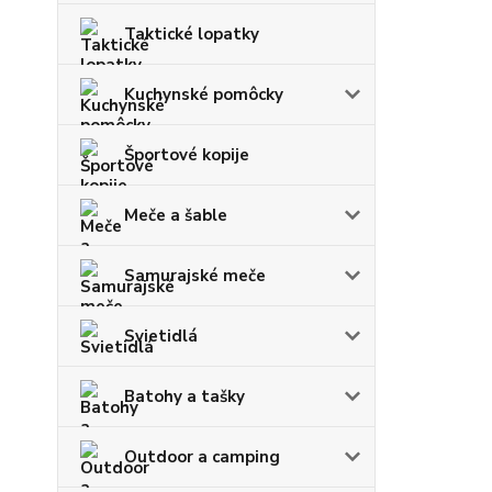
Taktické lopatky
Kuchynské pomôcky
Športové kopije
Meče a šable
Samurajské meče
Svietidlá
Batohy a tašky
Outdoor a camping