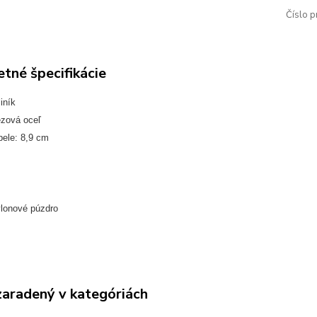
Číslo p
tné špecifikácie
iník
ezová oceľ
pele: 8,9 cm
ylonové púzdro
zaradený v kategóriách