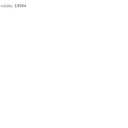
roduktu:
19384