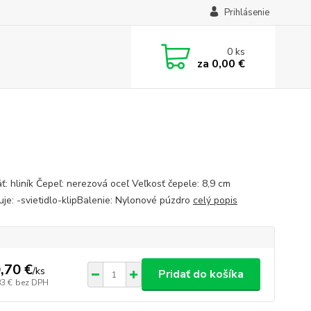
Prihlásenie
0
ks
za
0,00 €
ť: hliník Čepeľ: nerezová oceľ Veľkosť čepele: 8,9 cm
je: -svietidlo-klipBalenie: Nylonové púzdro
celý popis
,70 €
/
ks
Pridať do košíka
83 €
bez DPH