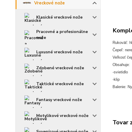
Vreckové nože
Klasické vreckové nože
Komple
Pracovné a profesionálne
nože
Rukoväť: hl
Čepeľ: ner
Luxusné vreckové nože
Veľkosť če
Obsahuje:
Zdobené vreckové nože
-svietidlo
-klip
Taktické vreckové nože
Balenie: N
Fantasy vreckové nože
Motylikové vreckové nože
Tovar 
Suvenírové vreckové nože