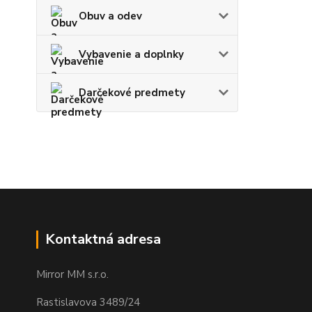
Obuv a odev
Vybavenie a doplnky
Darčekové predmety
Kontaktná adresa
Mirror MM s.r.o.
Rastislavova 3489/24