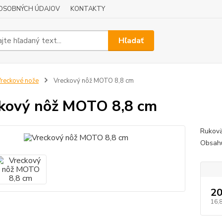
OSOBNÝCH ÚDAJOV
KONTAKTY
Hľadať
reckové nože
Vreckový nôž MOTO 8,8 cm
kový nôž MOTO 8,8 cm
Rukovä
Obsahu
20
16,