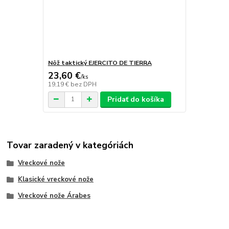
Nôž taktický EJERCITO DE TIERRA
23,60 €
/
ks
19,19 €
bez DPH
Pridať do košíka
Tovar zaradený v kategóriách
Vreckové nože
Klasické vreckové nože
Vreckové nože Árabes