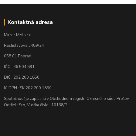
Kontaktná adresa
Mirror MM s.r.o.
Rastislavova 3489/24
058 01 Poprad
IČO : 36 504 891
DIČ : 202 200 1850
IČ DPH : SK 202 200 1850
Spoločnosť je zapísaná v Obchodnom registri Okresného súdu Prešov,
Oddiel : Sro, Vložka číslo : 16138/P