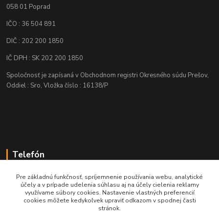
058 01 Poprad
IČO : 36 504 891
DIČ : 202 200 1850
IČ DPH : SK 202 200 1850
Spoločnosť je zapísaná v Obchodnom registri Okresného súdu Prešov,
Oddiel : Sro, Vložka číslo : 16138/P
Telefón
+421 905 622 625
Pre základnú funkčnosť, spríjemnenie používania webu, analytické
účely a v prípade udelenia súhlasu aj na účely cielenia reklamy
využívame súbory cookies. Nastavenie vlastných preferencií
obchod@nozeplus.sk
cookies môžete kedykoľvek upraviť odkazom v spodnej časti
stránok.