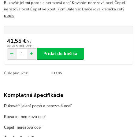
Rukoväť: jelení poroh a nerezová oceľ Kovanie: nerezová oceľ Čepeľ:
nerezová oceľ Čepeľ veľkosť: 7 cm Balenie: Darčeková krabička
celý
popis
41,55 €
/
ks
33,78 €
bez DPH
Pridať do košíka
Číslo produktu:
01195
Kompletné špecifikácie
Rukoväť: jelení poroh a nerezová oceľ
Kovanie: nerezová oceľ
Čepeľ: nerezová oceľ