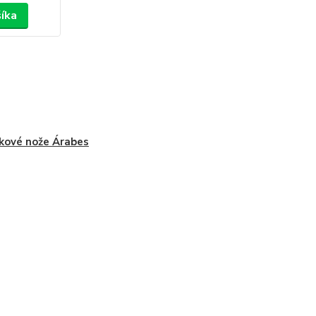
šíka
kové nože Árabes