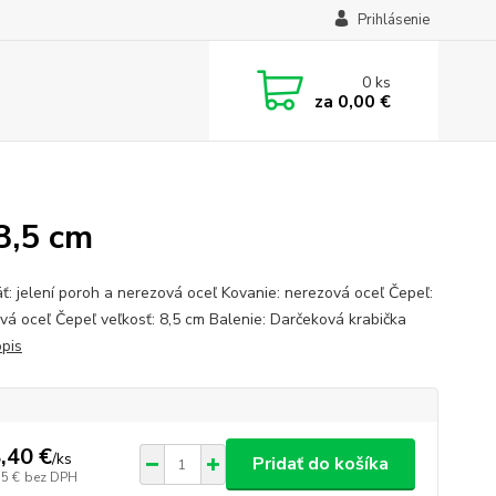
Prihlásenie
0
ks
za
0,00 €
8,5 cm
ť: jelení poroh a nerezová oceľ Kovanie: nerezová oceľ Čepeľ:
vá oceľ Čepeľ veľkosť: 8,5 cm Balenie: Darčeková krabička
opis
,40 €
/
ks
Pridať do košíka
35 €
bez DPH