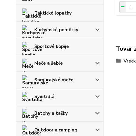
Taktické lopatky
Kuchynské pomôcky
Športové kopije
Tovar 
Vreck
Meče a šable
Samurajské meče
Svietidlá
Batohy a tašky
Outdoor a camping