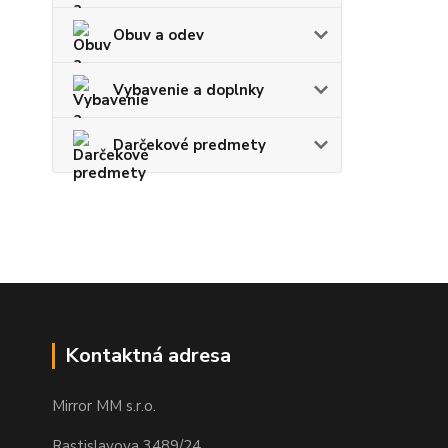
Obuv a odev
Vybavenie a doplnky
Darčekové predmety
Kontaktná adresa
Mirror MM s.r.o.
Rastislavova 3489/24