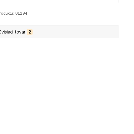
roduktu:
01194
úvisiaci tovar
2