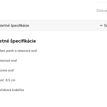
Číslo p
etné špecifikácie
S
tné špecifikácie
lení poroh a nerezová oceľ
erezová oceľ
ezová oceľ
osť: 8,5 cm
arčeková krabička