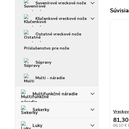
Suvenírové vreckové nože
Súvisia
Kľučenkové vreckové nože
Ostatné vreckové nože
Príslušenstvo pre nože
Súpravy
Multi - náradie
Multifunkčné náradie
Sekerky
Vreckov
81,30
Luky
66,10 €