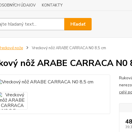
OSOBNÝCH ÚDAJOV
KONTAKTY
Hľadať
reckové nože
Vreckový nôž ARABE CARRACA N0 8,5 cm
ckový nôž ARABE CARRACA N0 
Rukovä
nerezo
celý p
48
39,