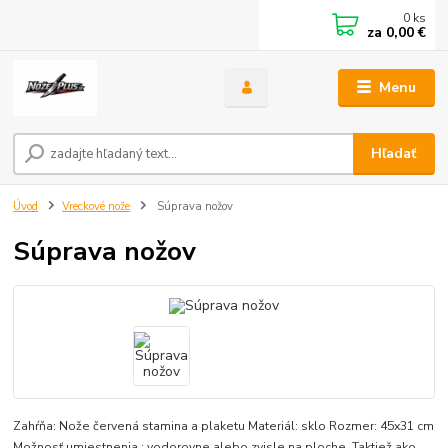
0
ks
za
0,00 €
Menu
Hľadať
Úvod
Vreckové nože
Súprava nožov
Súprava nožov
Zahŕňa: Nože červená stamina a plaketu Materiál: sklo Rozmer: 45x31 cm
Možnosť umiestnenia : vodorovne alebo zvisle na ploche. Taktiež ako