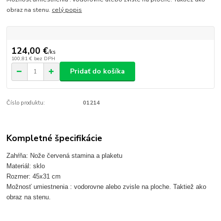
obraz na stenu.
celý popis
124,00 €
/
ks
100,81 €
bez DPH
Pridať do košíka
Číslo produktu:
01214
Kompletné špecifikácie
Zahŕňa: Nože červená stamina a plaketu
Materiál: sklo
Rozmer: 45x31 cm
Možnosť umiestnenia : vodorovne alebo zvisle na ploche. Taktiež ako
obraz na stenu.