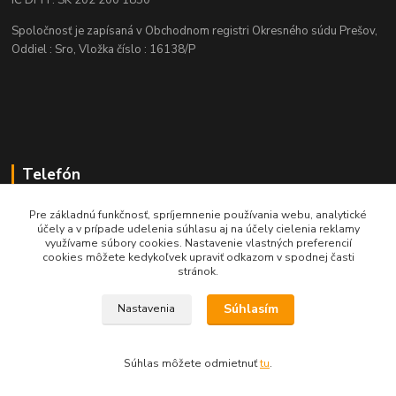
IČ DPH : SK 202 200 1850
Spoločnosť je zapísaná v Obchodnom registri Okresného súdu Prešov,
Oddiel : Sro, Vložka číslo : 16138/P
Telefón
+421 905 622 625
Pre základnú funkčnosť, spríjemnenie používania webu, analytické
účely a v prípade udelenia súhlasu aj na účely cielenia reklamy
využívame súbory cookies. Nastavenie vlastných preferencií
obchod@nozeplus.sk
cookies môžete kedykoľvek upraviť odkazom v spodnej časti
stránok.
Súhlasím
Nastavenia
Súhlas môžete odmietnuť
tu
.
Vytvorené na
Eshop-rychlo.sk