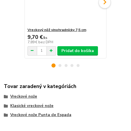
Vreckový nôž vinohradnícky 7,5 cm
Vreckový no
9,70 €
12,70 €
/
ks
/
k
7,89 €
bez DPH
10,33 €
bez 
Pridať do košíka
Tovar zaradený v kategóriách
Vreckové nože
Klasické vreckové nože
Vreckové nože Punta de Espada