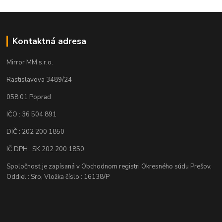
Kontaktná adresa
Mirror MM s.r.o.
Rastislavova 3489/24
058 01 Poprad
IČO : 36 504 891
DIČ : 202 200 1850
IČ DPH : SK 202 200 1850
Spoločnosť je zapísaná v Obchodnom registri Okresného súdu Prešov,
Oddiel : Sro, Vložka číslo : 16138/P