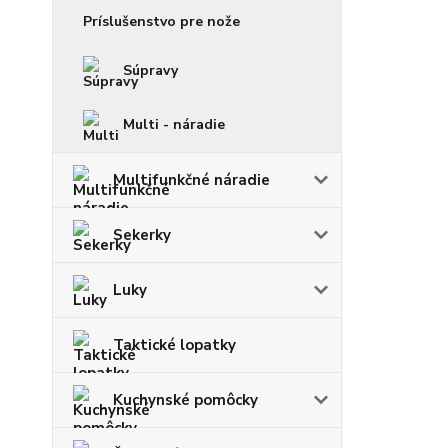
Príslušenstvo pre nože
Súpravy
Multi - náradie
Multifunkčné náradie
Sekerky
Luky
Taktické lopatky
Kuchynské pomôcky