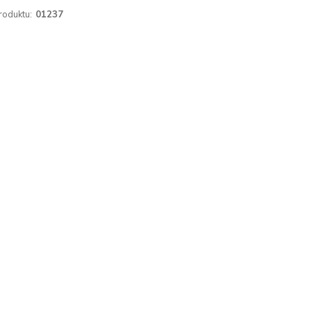
roduktu:
01237