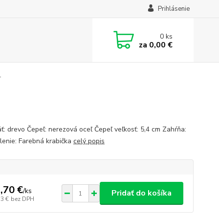
Prihlásenie
0
ks
za
0,00 €
T
ť: drevo Čepeľ: nerezová oceľ Čepeľ veľkosť: 5,4 cm Zahŕňa:
lenie: Farebná krabička
celý popis
,70 €
/
ks
Pridať do košíka
33 €
bez DPH