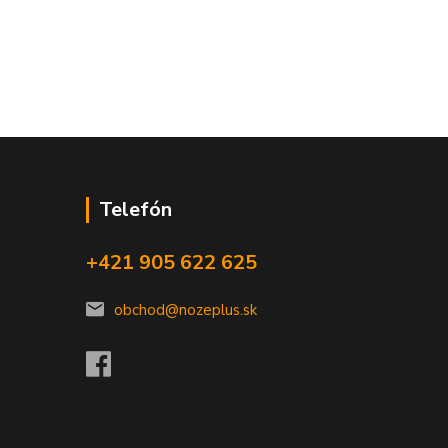
Telefón
+421 905 622 625
obchod@nozeplus.sk