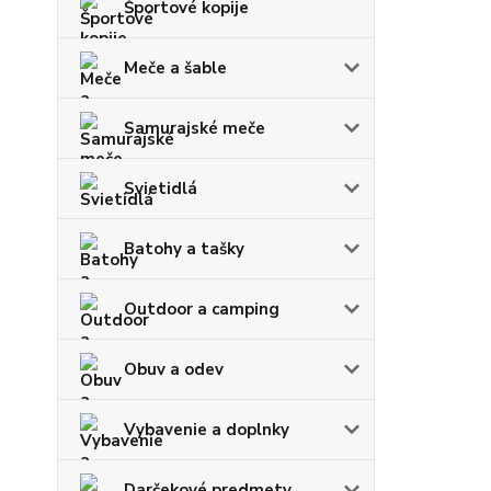
Športové kopije
Meče a šable
Samurajské meče
Svietidlá
Batohy a tašky
Outdoor a camping
Obuv a odev
Vybavenie a doplnky
Darčekové predmety