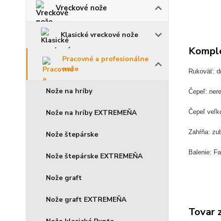
Vreckové nože
Klasické vreckové nože
Komple
Pracovné a profesionálne
nože
Rukoväť: d
Nože na hríby
Čepeľ: ner
Nože na hríby EXTREMEŇA
Čepeľ veľk
Zahŕňa: zu
Nože štepárske
Balenie: F
Nože štepárske EXTREMEŇA
Nože graft
Nože graft EXTREMEŇA
Tovar 