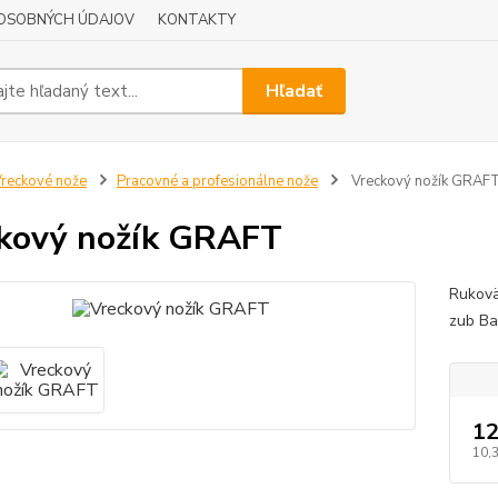
OSOBNÝCH ÚDAJOV
KONTAKTY
Hľadať
reckové nože
Pracovné a profesionálne nože
Vreckový nožík GRAF
kový nožík GRAFT
Rukovä
zub Ba
12
10,