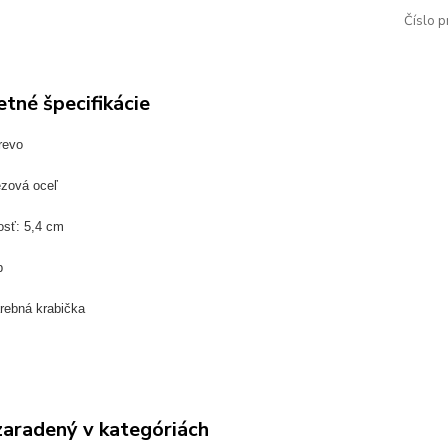
Číslo p
tné špecifikácie
revo
ezová oceľ
osť: 5,4 cm
b
arebná krabička
zaradený v kategóriách