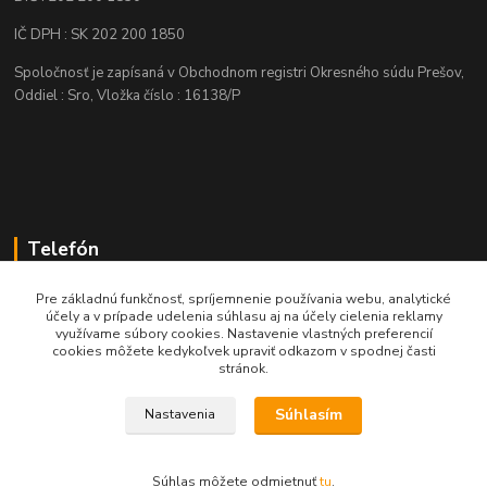
IČ DPH : SK 202 200 1850
Spoločnosť je zapísaná v Obchodnom registri Okresného súdu Prešov,
Oddiel : Sro, Vložka číslo : 16138/P
Telefón
+421 905 622 625
Pre základnú funkčnosť, spríjemnenie používania webu, analytické
účely a v prípade udelenia súhlasu aj na účely cielenia reklamy
využívame súbory cookies. Nastavenie vlastných preferencií
obchod@nozeplus.sk
cookies môžete kedykoľvek upraviť odkazom v spodnej časti
stránok.
Súhlasím
Nastavenia
Súhlas môžete odmietnuť
tu
.