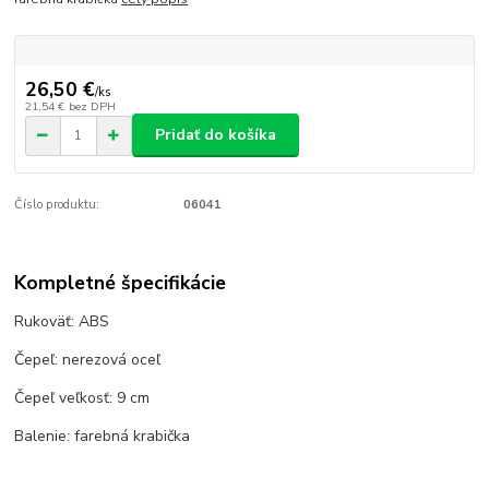
26,50 €
/
ks
21,54 €
bez DPH
Pridať do košíka
Číslo produktu:
06041
Kompletné špecifikácie
Rukoväť: ABS
Čepeľ: nerezová oceľ
Čepeľ veľkosť: 9 cm
Balenie: farebná krabička