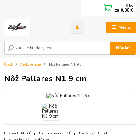
0
ks
za
0,00 €
Menu
Hľadať
Úvod
Vreckové nože
Nôž Pallares N1 9 cm
Nôž Pallares N1 9 cm
Rukoväť: ABS Čepeľ: nerezová oceľ Čepeľ veľkosť: 9 cm Balenie:
farebná krabička
celý popis