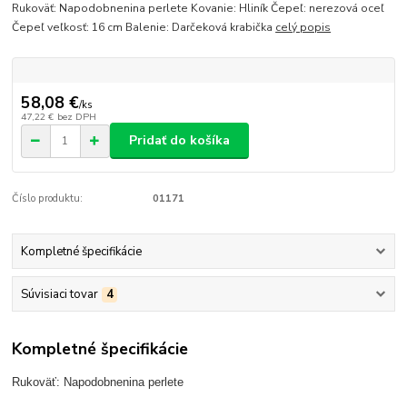
Rukoväť: Napodobnenina perlete Kovanie: Hliník Čepeľ: nerezová oceľ
Čepeľ veľkosť: 16 cm Balenie: Darčeková krabička
celý popis
58,08 €
/
ks
47,22 €
bez DPH
Pridať do košíka
Číslo produktu:
01171
Kompletné špecifikácie
Súvisiaci tovar
4
Kompletné špecifikácie
Rukoväť: Napodobnenina perlete