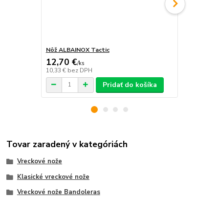
Nôž ALBAINOX Tactic
Nôž CLASIC
12,70 €
22,35 €
/
ks
/
k
10,33 €
bez DPH
18,17 €
bez 
Pridať do košíka
Tovar zaradený v kategóriách
Vreckové nože
Klasické vreckové nože
Vreckové nože Bandoleras