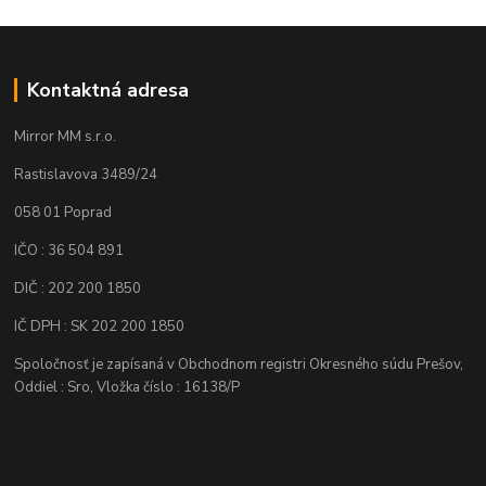
Kontaktná adresa
Mirror MM s.r.o.
Rastislavova 3489/24
058 01 Poprad
IČO : 36 504 891
DIČ : 202 200 1850
IČ DPH : SK 202 200 1850
Spoločnosť je zapísaná v Obchodnom registri Okresného súdu Prešov,
Oddiel : Sro, Vložka číslo : 16138/P