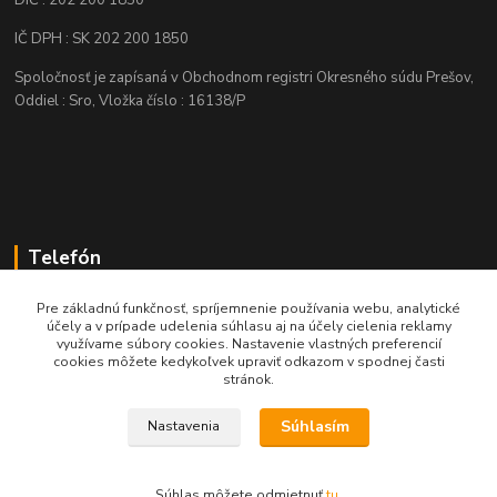
DIČ : 202 200 1850
IČ DPH : SK 202 200 1850
Spoločnosť je zapísaná v Obchodnom registri Okresného súdu Prešov,
Oddiel : Sro, Vložka číslo : 16138/P
Telefón
+421 905 622 625
Pre základnú funkčnosť, spríjemnenie používania webu, analytické
účely a v prípade udelenia súhlasu aj na účely cielenia reklamy
využívame súbory cookies. Nastavenie vlastných preferencií
obchod@nozeplus.sk
cookies môžete kedykoľvek upraviť odkazom v spodnej časti
stránok.
Súhlasím
Nastavenia
Súhlas môžete odmietnuť
tu
.