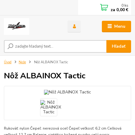
0
ks
za
0,00 €
Menu
Hľadať
Úvod
Nože
Nôž ALBAINOX Tactic
Nôž ALBAINOX Tactic
Rukoväť: nylon Čepeľ: nerezová oceľ Čepeľ veľkosť: 6,2 cm Celková
veľkosť: 12,7 cm Balenie: sintético kožené puzdro
celý popis