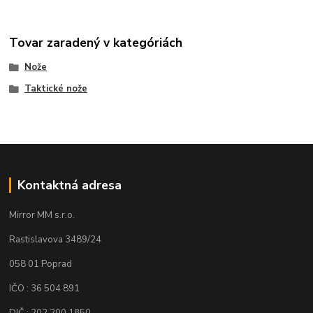
Tovar zaradený v kategóriách
Nože
Taktické nože
Kontaktná adresa
Mirror MM s.r.o.
Rastislavova 3489/24
058 01 Poprad
IČO : 36 504 891