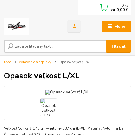
0
ks
za
0,00 €
Menu
Hľadať
Úvod
Vybavenie a doplnky
Opasok veľkosť L/XL
Opasok veľkosť L/XL
Veľkosť Vonkajší 140 cm-vnútorný 137 cm (L-XL) Materiál Nylon Farba
Čierny Hmotnosť 342.00 gramov
celý popis