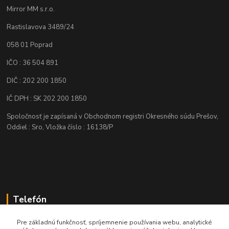
Mirror MM s.r.o.
Rastislavova 3489/24
058 01 Poprad
IČO : 36 504 891
DIČ : 202 200 1850
IČ DPH : SK 202 200 1850
Spoločnosť je zapísaná v Obchodnom registri Okresného súdu Prešov,
Oddiel : Sro, Vložka číslo : 16138/P
Telefón
+421 905 622 625
Pre základnú funkčnosť, spríjemnenie používania webu, analytické