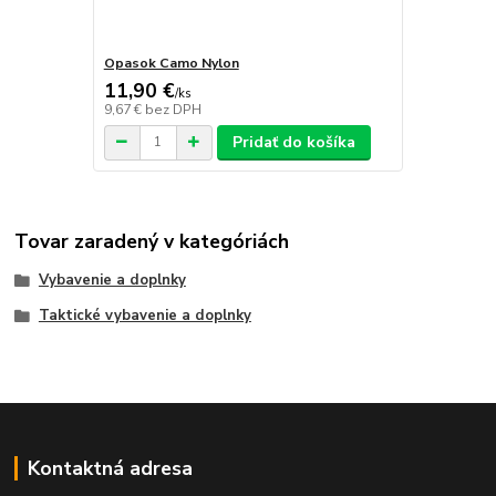
Opasok Camo Nylon
11,90 €
/
ks
9,67 €
bez DPH
Pridať do košíka
Tovar zaradený v kategóriách
Vybavenie a doplnky
Taktické vybavenie a doplnky
Kontaktná adresa