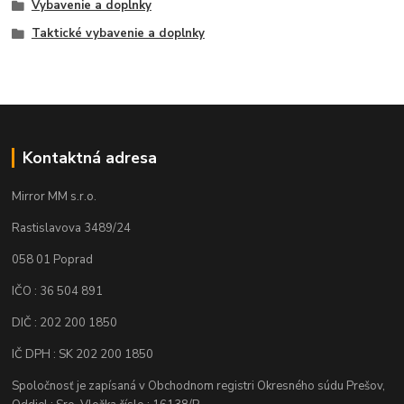
Vybavenie a doplnky
Taktické vybavenie a doplnky
Kontaktná adresa
Mirror MM s.r.o.
Rastislavova 3489/24
058 01 Poprad
IČO : 36 504 891
DIČ : 202 200 1850
IČ DPH : SK 202 200 1850
Spoločnosť je zapísaná v Obchodnom registri Okresného súdu Prešov,