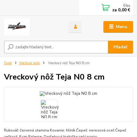
0
ks
za
0,00 €
Menu
Hľadať
Úvod
Vreckové nože
Vreckový nôž Teja N0 8 cm
Vreckový nôž Teja N0 8 cm
Rukoväť: červená stamina Kovanie: hliník Čepeľ: nerezová oceľ Čepeľ
veľkosť: 8 cm Balenie: Darčeková krabička
celý popis