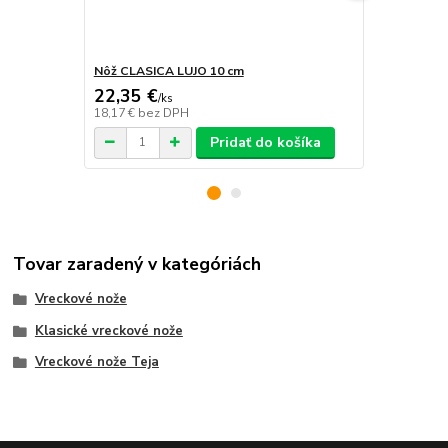
Nôž CLASICA LUJO 10 cm
Nôž ALBAIN
22,35 €
12,70 €
/
ks
/
k
18,17 €
bez DPH
10,33 €
bez 
Pridať do košíka
Tovar zaradený v kategóriách
Vreckové nože
Klasické vreckové nože
Vreckové nože Teja