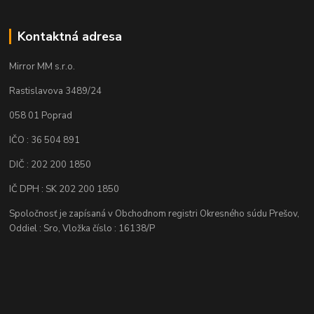
Kontaktná adresa
Mirror MM s.r.o.
Rastislavova 3489/24
058 01 Poprad
IČO : 36 504 891
DIČ : 202 200 1850
IČ DPH : SK 202 200 1850
Spoločnosť je zapísaná v Obchodnom registri Okresného súdu Prešov,
Oddiel : Sro, Vložka číslo : 16138/P