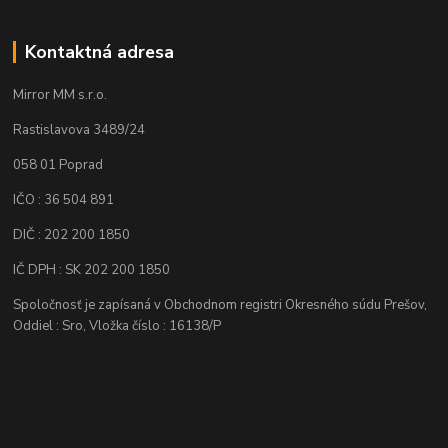
Kontaktná adresa
Mirror MM s.r.o.
Rastislavova 3489/24
058 01 Poprad
IČO : 36 504 891
DIČ : 202 200 1850
IČ DPH : SK 202 200 1850
Spoločnosť je zapísaná v Obchodnom registri Okresného súdu Prešov,
Oddiel : Sro, Vložka číslo : 16138/P