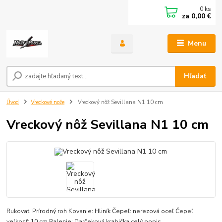
0
ks
za
0,00 €
Menu
Hľadať
Úvod
Vreckové nože
Vreckový nôž Sevillana N1 10 cm
Vreckový nôž Sevillana N1 10 cm
Rukoväť: Prírodný roh Kovanie: Hliník Čepeľ: nerezová oceľ Čepeľ
veľkosť: 10 cm Balenie: Darčeková krabička
celý popis