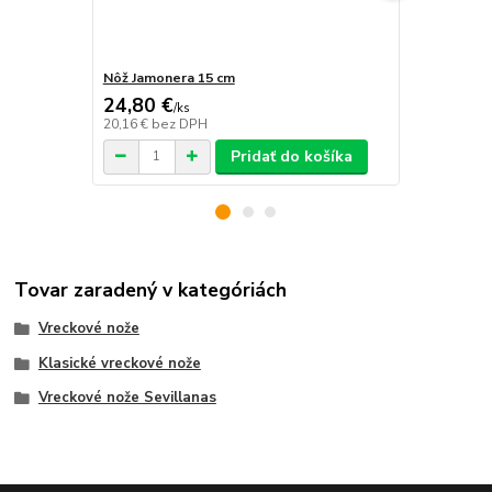
Nôž Jamonera 15 cm
Nôž MAM 7 
24,80 €
16,25 €
/
ks
/
k
20,16 €
bez DPH
13,21 €
bez 
Pridať do košíka
Tovar zaradený v kategóriách
Vreckové nože
Klasické vreckové nože
Vreckové nože Sevillanas