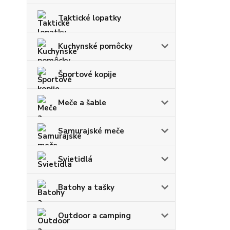
Taktické lopatky
Kuchynské pomôcky
Športové kopije
Meče a šable
Samurajské meče
Svietidlá
Batohy a tašky
Outdoor a camping