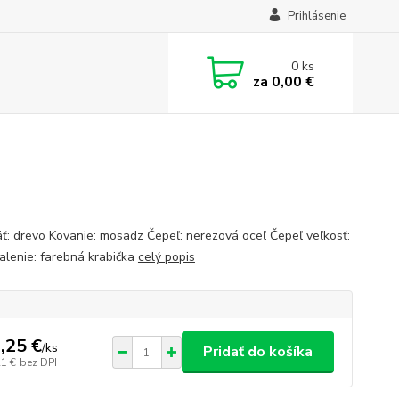
Prihlásenie
0
ks
za
0,00 €
ť: drevo Kovanie: mosadz Čepeľ: nerezová oceľ Čepeľ veľkosť:
alenie: farebná krabička
celý popis
,25 €
/
ks
Pridať do košíka
21 €
bez DPH