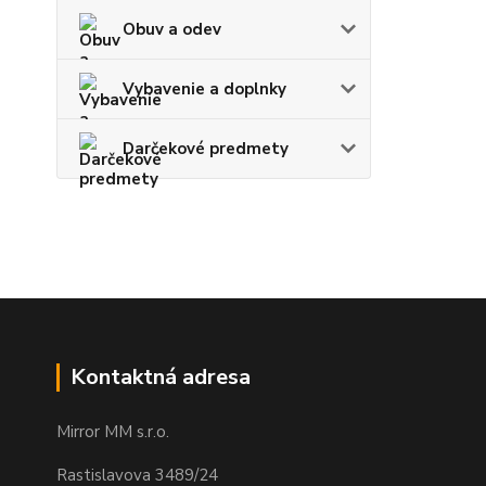
Obuv a odev
Vybavenie a doplnky
Darčekové predmety
Kontaktná adresa
Mirror MM s.r.o.
Rastislavova 3489/24