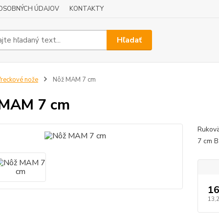
OSOBNÝCH ÚDAJOV
KONTAKTY
Hľadať
reckové nože
Nôž MAM 7 cm
 MAM 7 cm
Rukovä
7 cm B
16
13,