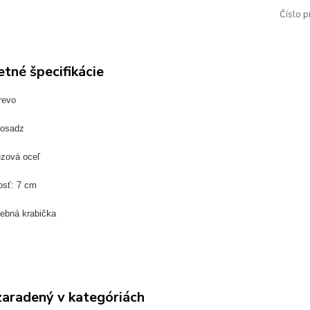
Číslo p
tné špecifikácie
revo
mosadz
ezová oceľ
osť: 7 cm
rebná krabička
zaradený v kategóriách