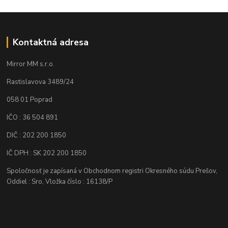
Kontaktná adresa
Mirror MM s.r.o.
Rastislavova 3489/24
058 01 Poprad
IČO : 36 504 891
DIČ : 202 200 1850
IČ DPH : SK 202 200 1850
Spoločnosť je zapísaná v Obchodnom registri Okresného súdu Prešov,
Oddiel : Sro, Vložka číslo : 16138/P