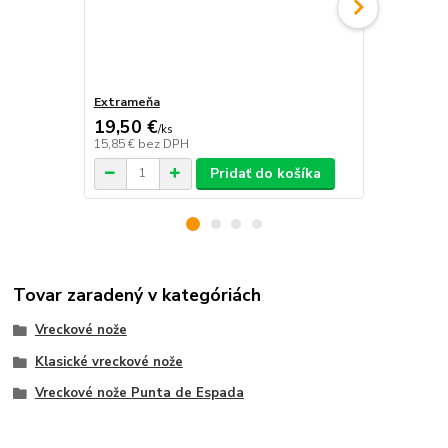
Extrameňa
Nôž MAM 8 
19,50 €
9,25 €
/
ks
/
ks
15,85 €
bez DPH
7,52 €
bez D
Pridať do košíka
Tovar zaradený v kategóriách
Vreckové nože
Klasické vreckové nože
Vreckové nože Punta de Espada