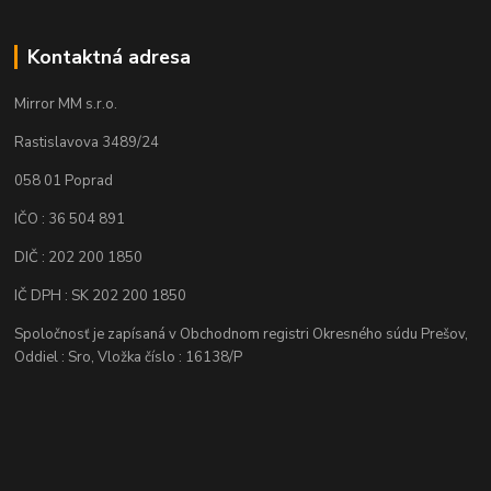
Kontaktná adresa
Mirror MM s.r.o.
Rastislavova 3489/24
058 01 Poprad
IČO : 36 504 891
DIČ : 202 200 1850
IČ DPH : SK 202 200 1850
Spoločnosť je zapísaná v Obchodnom registri Okresného súdu Prešov,
Oddiel : Sro, Vložka číslo : 16138/P