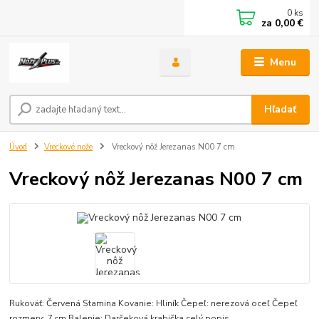
0
ks
za
0,00 €
Menu
Hľadať
Úvod
Vreckové nože
Vreckový nôž Jerezanas N00 7 cm
Vreckový nôž Jerezanas N00 7 cm
Rukoväť: Červená Stamina Kovanie: Hliník Čepeľ: nerezová oceľ Čepeľ
rozmery: 7 cm Balenie: Darčeková krabička
celý popis