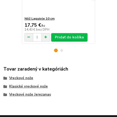
Nôž Laguiole 10 cm
Vreckový nô
17,75 €
13,40 €
/
ks
/
k
14,43 €
bez DPH
10,89 €
bez 
Pridať do košíka
Tovar zaradený v kategóriách
Vreckové nože
Klasické vreckové nože
Vreckové nože Jerezanas