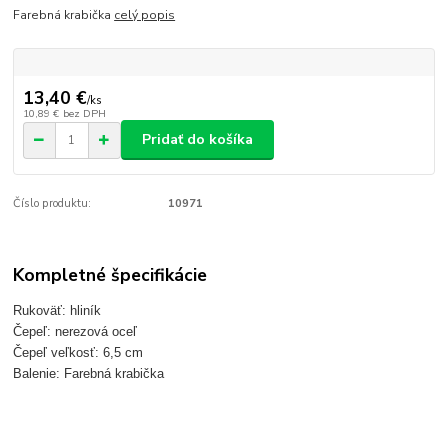
Farebná krabička
celý popis
13,40 €
/
ks
10,89 €
bez DPH
Pridať do košíka
Číslo produktu:
10971
Kompletné špecifikácie
Rukoväť: hliník
Čepeľ: nerezová oceľ
Čepeľ veľkosť: 6,5 cm
Balenie: Farebná krabička