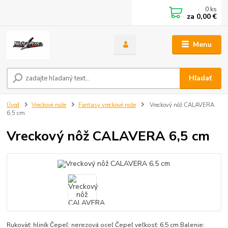
0
ks
za
0,00 €
Menu
Hľadať
Úvod
Vreckové nože
Fantasy vreckové nože
Vreckový nôž CALAVERA
6,5 cm
Vreckový nôž CALAVERA 6,5 cm
Rukoväť: hliník Čepeľ: nerezová oceľ Čepeľ veľkosť: 6,5 cm Balenie: