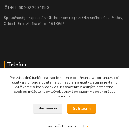
IČ DPH : SK 202 200 1850
Spoločnosť je zapísaná v Obchodnom registri Okresného súdu Prešov,
Oddiel : Sro, Vložka číslo : 16138/P
Telefón
+421 905 622 625
Pre základnú funkčnosť, spríjemnenie používania webu, analytické
účely a v prípade udelenia súhlasu aj na účely cielenia reklamy
využívame súbory cookies. Nastavenie vlastných preferencií
obchod@nozeplus.sk
cookies môžete kedykoľvek upraviť odkazom v spodnej časti
stránok.
Súhlasím
Nastavenia
Súhlas môžete odmietnuť
tu
.