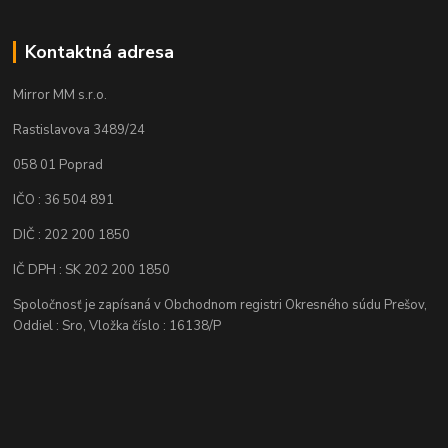
Kontaktná adresa
Mirror MM s.r.o.
Rastislavova 3489/24
058 01 Poprad
IČO : 36 504 891
DIČ : 202 200 1850
IČ DPH : SK 202 200 1850
Spoločnosť je zapísaná v Obchodnom registri Okresného súdu Prešov,
Oddiel : Sro, Vložka číslo : 16138/P