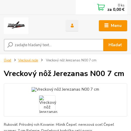
0
ks
za
0,00 €
Menu
Hľadať
Úvod
Vreckové nože
Vreckový nôž Jerezanas N00 7 cm
Vreckový nôž Jerezanas N00 7 cm
Rukoväť: Prírodný roh Kovanie: Hliník Čepeľ: nerezová oceľ Čepeľ
rozmer: 7 cm Balenie: Darčeková krabička
celý popis