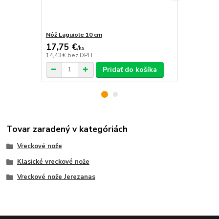
Nôž Laguiole 10 cm
Nôž Laguiol
17,75 €
22,35 €
/
ks
/
k
14,43 €
bez DPH
18,17 €
bez 
Pridať do košíka
Tovar zaradený v kategóriách
Vreckové nože
Klasické vreckové nože
Vreckové nože Jerezanas