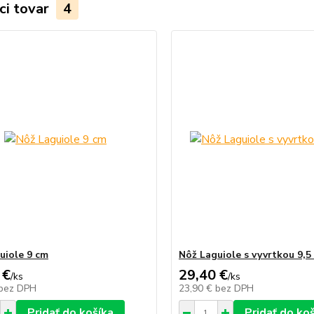
ci tovar
4
uiole 9 cm
Nôž Laguiole s vyvrtkou 9,5
 €
29,40 €
/
ks
/
ks
bez DPH
23,90 €
bez DPH
Pridať do košíka
Pridať do ko