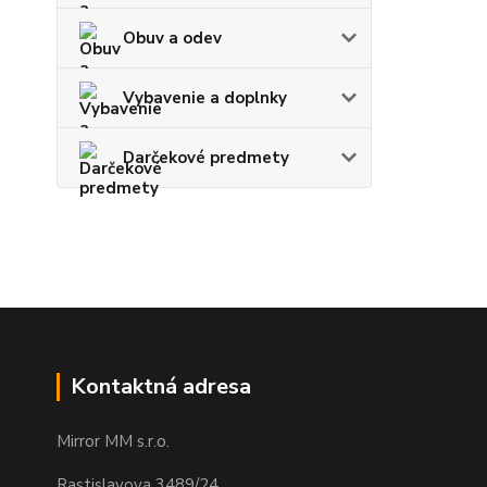
Obuv a odev
Vybavenie a doplnky
Darčekové predmety
Kontaktná adresa
Mirror MM s.r.o.
Rastislavova 3489/24