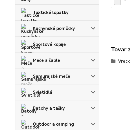
Taktické lopatky
Kuchynské pomôcky
Športové kopije
Tovar 
Meče a šable
Vreck
Samurajské meče
Svietidlá
Batohy a tašky
Outdoor a camping