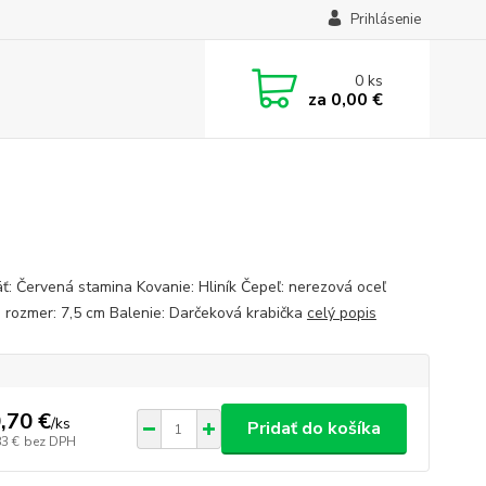
Prihlásenie
0
ks
za
0,00 €
ť: Červená stamina Kovanie: Hliník Čepeľ: nerezová oceľ
 rozmer: 7,5 cm Balenie: Darčeková krabička
celý popis
,70 €
/
ks
Pridať do košíka
83 €
bez DPH