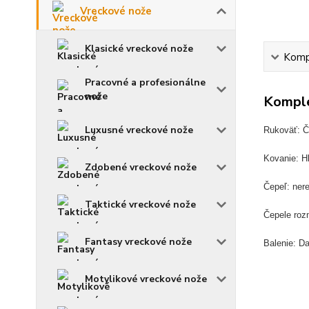
Vreckové nože
Klasické vreckové nože
Kompl
Pracovné a profesionálne
nože
Komple
Luxusné vreckové nože
Rukoväť: Č
Kovanie: Hl
Zdobené vreckové nože
Čepeľ: ner
Taktické vreckové nože
Čepele roz
Fantasy vreckové nože
Balenie: D
Motylikové vreckové nože