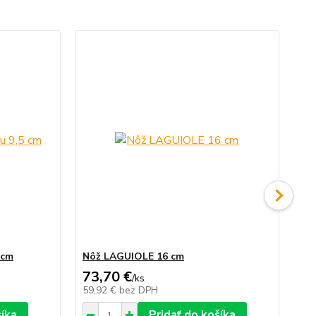
 cm
Nôž LAGUIOLE 16 cm
Nô
73,70 €
20
/
ks
59,92 €
bez DPH
16
šíka
Pridať do košíka