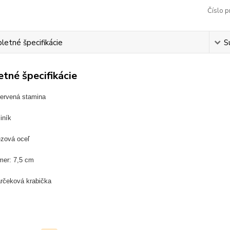
Číslo p
etné špecifikácie
S
tné špecifikácie
ervená stamina
iník
ezová oceľ
mer: 7,5 cm
arčeková krabička