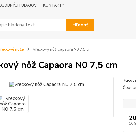
OSOBNÝCH ÚDAJOV
KONTAKTY
Hľadať
reckové nože
Vreckový nôž Capaora N0 7,5 cm
kový nôž Capaora N0 7,5 cm
Rukovä
Čepele
20
16,