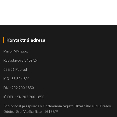
Kontaktná adresa
Mirror MM s.r.o.
Rastislavova 3489/24
058 01 Poprad
IČO : 36 504 891
DIČ : 202 200 1850
IČ DPH : SK 202 200 1850
Spoločnosť je zapísaná v Obchodnom registri Okresného súdu Prešov,
Oddiel : Sro, Vložka číslo : 16138/P