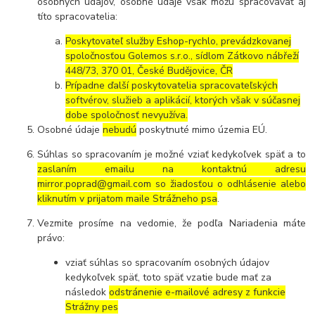
osobných údajov, osobné údaje však môžu spracovávať aj
títo spracovatelia:
Poskytovateľ služby Eshop-rychlo, prevádzkovanej
spoločnosťou Golemos s.r.o., sídlom Zátkovo nábřeží
448/73, 370 01, České Budějovice, ČR
Prípadne ďalší poskytovatelia spracovateľských
softvérov, služieb a aplikácií, ktorých však v súčasnej
dobe spoločnosť nevyužíva.
Osobné údaje
nebudú
poskytnuté mimo územia EÚ.
Súhlas so spracovaním je možné vziať kedykoľvek späť a to
zaslaním emailu na kontaktnú adresu
mirror.poprad@gmail.com so žiadosťou o odhlásenie alebo
kliknutím v prijatom maile Strážneho psa
.
Vezmite prosíme na vedomie, že podľa Nariadenia máte
právo:
vziať súhlas so spracovaním osobných údajov
kedykoľvek späť, toto späť vzatie bude mať za
následok
odstránenie e-mailové adresy z funkcie
Strážny pes