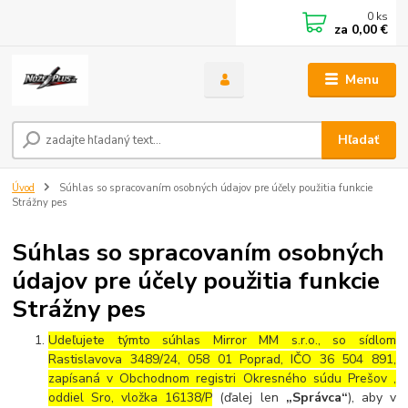
0
ks
za
0,00 €
Menu
Hľadať
Úvod
Súhlas so spracovaním osobných údajov pre účely použitia funkcie
Strážny pes
Súhlas so spracovaním osobných
údajov pre účely použitia funkcie
Strážny pes
Udeľujete týmto súhlas Mirror MM s.r.o., so sídlom
Rastislavova 3489/24, 058 01 Poprad, IČO 36 504 891,
zapísaná v Obchodnom registri Okresného súdu Prešov ,
oddiel Sro, vložka 16138/P
(ďalej len
„Správca“
), aby v