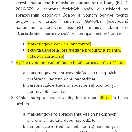
zmysle nariadenia Európskeho parlamentu a Rady (EÚ) č.
2016/679 o ochrane fyzických osôb v súvislosti so
spracovaním osobných údajov a voľnom pohybe týchto
údajov a o zrušení smernice 95/46/ES (všeobecné
nariadenie o ochrane osobných údajov) (ďalej len
„Nariadenie“
), spracovával/a nasledujúce osobné údaje:
marketingové cookies (anonymné)
aktivita užívateľa (prehliadané produkty a stránky,
nákupné správanie)
Vyššie uvedené osobné údaje budú spracované za účelom:
marketingového spracovania Vašich nákupných
preferencií, ak túto dobu nepredĺžite
personalizácie (teda prispôsobenia) obchodných
ponúk alebo kampaní
Súhlas na spracovanie udeľujete po dobu
90 dní
a to za
účelom:
marketingového spracovania Vašich nákupných
preferencií, ak túto dobu nepredĺžite
personalizácie (teda prispôsobenia) obchodných