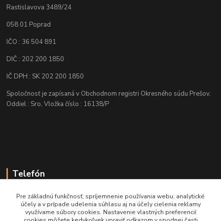
Rastislavova 3489/24
058 01 Poprad
IČO : 36 504 891
DIČ : 202 200 1850
IČ DPH : SK 202 200 1850
Spoločnosť je zapísaná v Obchodnom registri Okresného súdu Prešov,
Oddiel : Sro, Vložka číslo : 16138/P
Telefón
+421 905 622 625
Pre základnú funkčnosť, spríjemnenie používania webu, analytické
účely a v prípade udelenia súhlasu aj na účely cielenia reklamy
využívame súbory cookies. Nastavenie vlastných preferencií
obchod@nozeplus.sk
cookies môžete kedykoľvek upraviť odkazom v spodnej časti