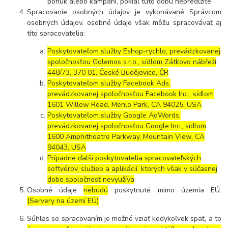
ponúk alebo kampaní, pokiaľ túto dobu nepredĺžite
Spracovanie osobných údajov je vykonávané Správcom
osobných údajov, osobné údaje však môžu spracovávať aj
títo spracovatelia:
Poskytovateľom služby Eshop-rychlo, prevádzkovanej
spoločnosťou Golemos s.r.o., sídlom Zátkovo nábřeží
448/73, 370 01, České Budějovice, ČR
Poskytovateľom služby Facebook Ads,
prevádzkovanej spoločnosťou Facebook Inc., sídlom
1601 Willow Road, Menlo Park, CA 94025, USA
Poskytovateľom služby Google AdWords,
prevádzkovanej spoločnosťou Google Inc., sídlom
1600 Amphitheatre Parkway, Mountain View, CA
94043, USA
Prípadne ďalší poskytovatelia spracovateľských
softvérov, služieb a aplikácií, ktorých však v súčasnej
dobe spoločnosť nevyužíva
Osobné údaje
nebudú
poskytnuté mimo územia EÚ.
(Servery na území EÚ)
Súhlas so spracovaním je možné vziať kedykoľvek späť, a to