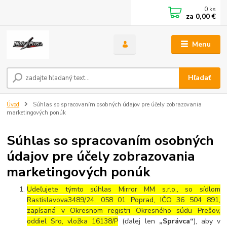
0
ks
za
0,00 €
Menu
Hľadať
Úvod
Súhlas so spracovaním osobných údajov pre účely zobrazovania
marketingových ponúk
Súhlas so spracovaním osobných
údajov pre účely zobrazovania
marketingových ponúk
Udeľujete týmto súhlas Mirror MM s.r.o., so sídlom
Rastislavova3489/24, 058 01 Poprad, IČO 36 504 891,
zapísaná v Okresnom registri Okresného súdu Prešov,
oddiel Sro, vložka 16138/P
(ďalej len
„Správca“
), aby v