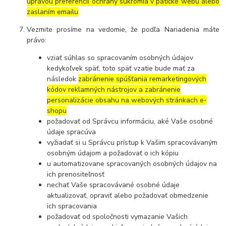
úpravou preferencií ochrany súkromia v pätičke webu alebo
zaslaním emailu
.
Vezmite prosíme na vedomie, že podľa Nariadenia máte
právo:
vziať súhlas so spracovaním osobných údajov
kedykoľvek späť, toto späť vzatie bude mať za
následok
zabránenie spúšťania remarketingových
kódov reklamných nástrojov a zabránenie
personalizácie obsahu na webových stránkach e-
shopu
požadovať od Správcu informáciu, aké Vaše osobné
údaje spracúva
vyžiadať si u Správcu prístup k Vašim spracovávaným
osobným údajom a požadovať o ich kópiu
u automatizovane spracovaných osobných údajov na
ich prenositeľnosť
nechať Vaše spracovávané osobné údaje
aktualizovať, opraviť alebo požadovať obmedzenie
ich spracovania
požadovať od spoločnosti vymazanie Vašich