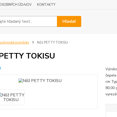
OSOBNÝCH ÚDAJOV
KONTAKTY
Hľadať
uchynské pomôcky
Nôž PETTY TOKISU
 PETTY TOKISU
Výrobo
čepele
cm Typ
80,00 
vyrezá