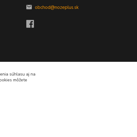
obchod@nozeplus.sk
enia súhlasu aj na
cookies môžete
Vytvorené na
Eshop-rychlo.sk