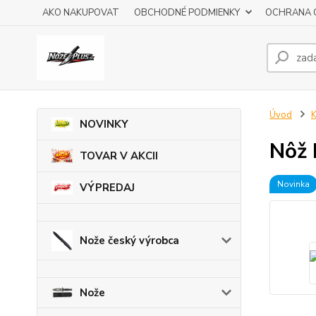
AKO NAKUPOVAT
OBCHODNÉ PODMIENKY
OCHRANA 
Úvod
K
NOVINKY
Nôž
TOVAR V AKCII
Novinka
VÝPREDAJ
Nože český výrobca
Nože