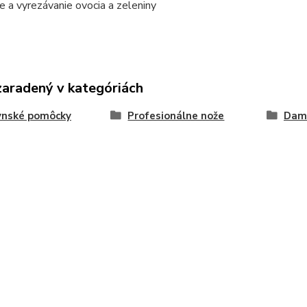
e a vyrezávanie ovocia a zeleniny
zaradený v kategóriách
ynské pomôcky
Profesionálne nože
Dam