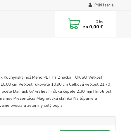
Prihlásenie
0
ks
za
0,00 €
k Kuchynský nôž Meno PETTY Značka TOKISU Veľkosť
 10.80 cm Veľkosť rukoväte 10.90 cm Celková veľkosť 21,70
 ocele Damask 67 vrstiev Hrúbka čepele 2,30 mm Hmotnosť
gramov Prezentácia Magnetická skrinka Na lúpanie a
vanie ovocia a zeleniny
celý popis