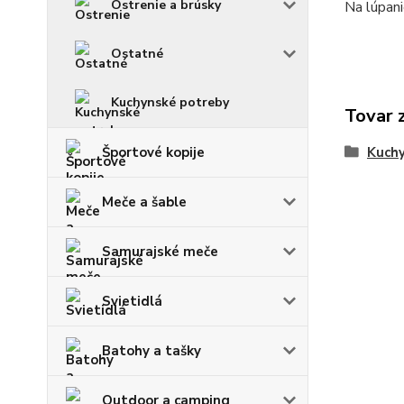
Ostrenie a brúsky
Na lúpani
Ostatné
Kuchynské potreby
Tovar 
Športové kopije
Kuch
Meče a šable
Samurajské meče
Svietidlá
Batohy a tašky
Outdoor a camping