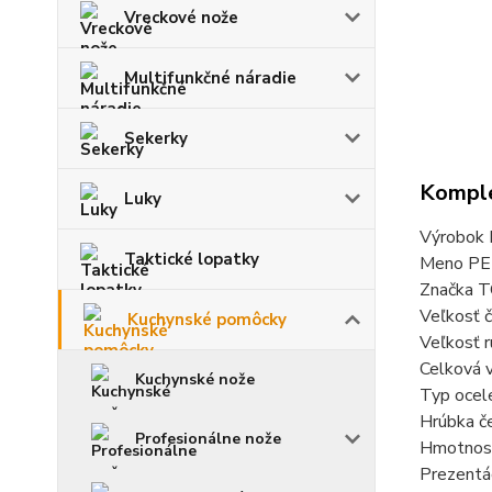
Vreckové nože
Multifunkčné náradie
Sekerky
Komple
Luky
Výrobok 
Taktické lopatky
Meno P
Značka 
Veľkosť 
Kuchynské pomôcky
Veľkosť 
Celková 
Kuchynské nože
Typ ocel
Hrúbka č
Profesionálne nože
Hmotnos
Prezentác