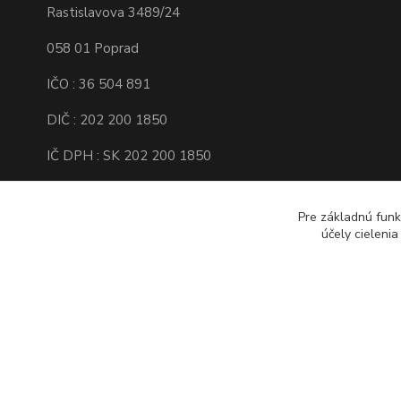
Rastislavova 3489/24
058 01 Poprad
IČO : 36 504 891
DIČ : 202 200 1850
IČ DPH : SK 202 200 1850
Spoločnosť je zapísaná v Obchodnom
registri Okresného súdu Prešov, Oddiel :
Pre základnú funk
Sro, Vložka číslo : 16138/P
účely cieleni