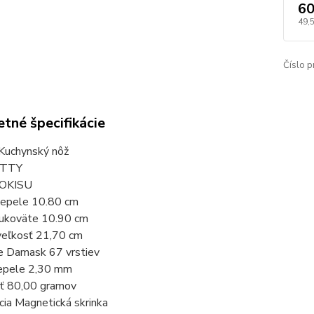
60
49,
Číslo p
tné špecifikácie
Kuchynský nôž
ETTY
TOKISU
čepele 10.80 cm
rukoväte 10.90 cm
veľkosť 21,70 cm
e Damask 67 vrstiev
epele 2,30 mm
ť 80,00 gramov
ia Magnetická skrinka