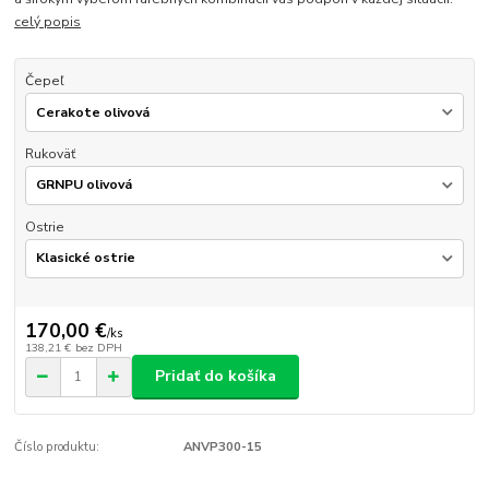
celý popis
Čepeľ
Rukoväť
Ostrie
170,00 €
/
ks
138,21 €
bez DPH
Pridať do košíka
Číslo produktu:
ANVP300-15