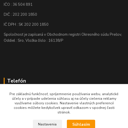
IČO : 36 504 891
DIČ : 202 200 1850
IČ DPH : SK 202 200 1850
Spoločnosť je zapísaná v Obchodnom registri Okresného súdu Prešov,
Oddiel : Sro, Vložka číslo : 16138/P
Telefón
+421 905 622 625
Pre základnú funkčnosť, spríjemnenie používania webu, analytické
účely a v prípade udelenia súhlasu aj na účely cielenia reklamy
využívame súbory cookies. Nastavenie vlastných preferencií
obchod@nozeplus.sk
cookies môžete kedykoľvek upraviť odkazom v spodnej časti
stránok.
Súhlasím
Nastavenia