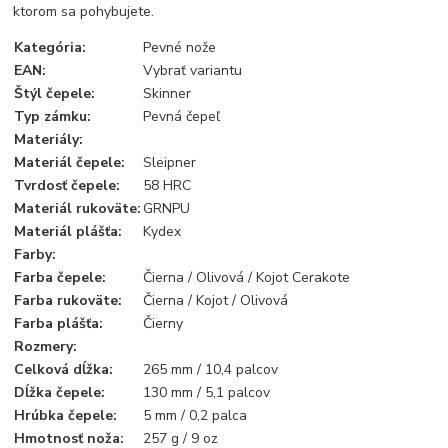
ktorom sa pohybujete.
Kategória
:
Pevné nože
EAN
:
Vybrať variantu
Štýl čepele
:
Skinner
Typ zámku
:
Pevná čepeľ
Materiály
:
Materiál čepele
:
Sleipner
Tvrdosť čepele
:
58 HRC
Materiál rukoväte
:
GRNPU
Materiál plášťa
:
Kydex
Farby
:
Farba čepele
:
Čierna / Olivová / Kojot Cerakote
Farba rukoväte
:
Čierna / Kojot / Olivová
Farba
plášťa:
Čierny
Rozmery
:
Celková dĺžka
:
265 mm / 10,4 palcov
Dĺžka čepele
:
130 mm / 5,1 palcov
Hrúbka čepele
:
5 mm / 0,2 palca
Hmotnosť noža
:
257 g / 9 oz