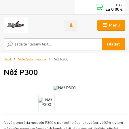
0
ks
za
0,00 €
Menu
Hľadať
Úvod
Nože český výrobca
Nôž P300
Nôž P300
Nová generácia modelu P300 s pohodlnejšou rukoväťou, väčším krytom
a širokým výberom farebných kombinácií vás podporí v každej situácii.