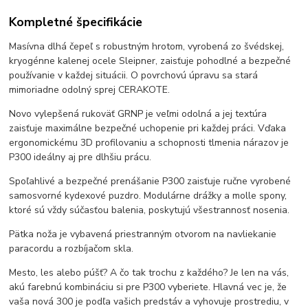
Kompletné špecifikácie
Masívna dlhá čepeľ s robustným hrotom, vyrobená zo švédskej,
kryogénne kalenej ocele Sleipner, zaisťuje pohodlné a bezpečné
používanie v každej situácii. O povrchovú úpravu sa stará
mimoriadne odolný sprej CERAKOTE.
Novo vylepšená rukoväť GRNP je veľmi odolná a jej textúra
zaisťuje maximálne bezpečné uchopenie pri každej práci. Vďaka
ergonomickému 3D profilovaniu a schopnosti tlmenia nárazov je
P300 ideálny aj pre dlhšiu prácu.
Spoľahlivé a bezpečné prenášanie P300 zaisťuje ručne vyrobené
samosvorné kydexové puzdro. Modulárne drážky a molle spony,
ktoré sú vždy súčasťou balenia, poskytujú všestrannosť nosenia.
Pätka noža je vybavená priestranným otvorom na navliekanie
paracordu a rozbíjačom skla.
Mesto, les alebo púšť? A čo tak trochu z každého? Je len na vás,
akú farebnú kombináciu si pre P300 vyberiete. Hlavná vec je, že
vaša nová 300 je podľa vašich predstáv a vyhovuje prostrediu, v