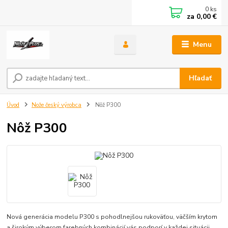
0
ks
za
0,00 €
Menu
Hľadať
Úvod
Nože český výrobca
Nôž P300
Nôž P300
Nová generácia modelu P300 s pohodlnejšou rukoväťou, väčším krytom
a širokým výberom farebných kombinácií vás podporí v každej situácii.