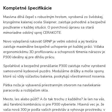
Kompletné špecifikácie
Masívna dlhá čepeľ s robustným hrotom, vyrobená zo švédskej,
kryogénne kalenej ocele Sleipner, zaisťuje pohodlné a bezpečné
používanie v každej situácii. O povrchovú úpravu sa stará
mimoriadne odolný sprej CERAKOTE.
Novo vylepšená rukoväť GRNP je veľmi odolná a jej textúra
zaisťuje maximálne bezpečné uchopenie pri každej práci. Vďaka
ergonomickému 3D profilovaniu a schopnosti tlmenia nárazov je
P300 ideálny aj pre dlhšiu prácu.
Spoľahlivé a bezpečné prenášanie P300 zaisťuje ručne vyrobené
samosvorné kydexové puzdro. Modulárne drážky a molle spony,
ktoré sú vždy súčasťou balenia, poskytujú všestrannosť nosenia.
Pätka noža je vybavená priestranným otvorom na navliekanie
paracordu a rozbíjačom skla.
Mesto, les alebo púšť? A čo tak trochu z každého? Je len na vás,
akú farebnú kombináciu si pre P300 vyberiete. Hlavná vec je, že
vaša nová 300 je podľa vašich predstáv a vyhovuje prostrediu, v