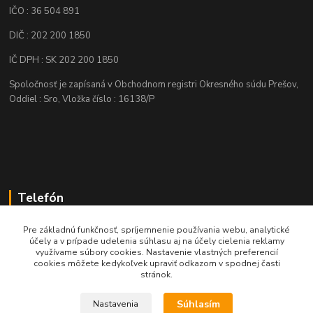
IČO : 36 504 891
DIČ : 202 200 1850
IČ DPH : SK 202 200 1850
Spoločnosť je zapísaná v Obchodnom registri Okresného súdu Prešov,
Oddiel : Sro, Vložka číslo : 16138/P
Telefón
+421 905 622 625
Pre základnú funkčnosť, spríjemnenie používania webu, analytické
účely a v prípade udelenia súhlasu aj na účely cielenia reklamy
využívame súbory cookies. Nastavenie vlastných preferencií
obchod@nozeplus.sk
cookies môžete kedykoľvek upraviť odkazom v spodnej časti
stránok.
Súhlasím
Nastavenia