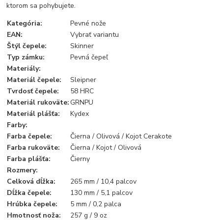
ktorom sa pohybujete.
Kategória
:
Pevné nože
EAN
:
Vybrať variantu
Štýl čepele
:
Skinner
Typ zámku
:
Pevná čepeľ
Materiály
:
Materiál čepele
:
Sleipner
Tvrdosť čepele
:
58 HRC
Materiál rukoväte
:
GRNPU
Materiál plášťa
:
Kydex
Farby
:
Farba čepele
:
Čierna / Olivová / Kojot Cerakote
Farba rukoväte
:
Čierna / Kojot / Olivová
Farba
plášťa:
Čierny
Rozmery
:
Celková dĺžka
:
265 mm / 10,4 palcov
Dĺžka čepele
:
130 mm / 5,1 palcov
Hrúbka čepele
:
5 mm / 0,2 palca
Hmotnosť noža
:
257 g / 9 oz