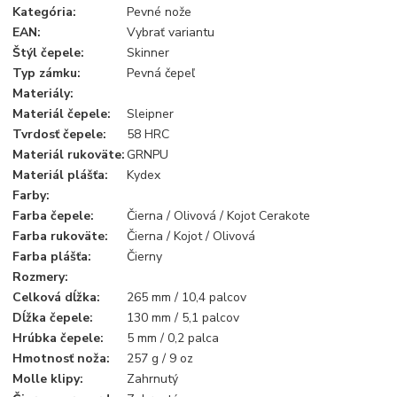
Kategória
:
Pevné nože
EAN
:
Vybrať variantu
Štýl čepele
:
Skinner
Typ zámku
:
Pevná čepeľ
Materiály
:
Materiál čepele
:
Sleipner
Tvrdosť čepele
:
58 HRC
Materiál rukoväte
:
GRNPU
Materiál plášťa
:
Kydex
Farby
:
Farba čepele
:
Čierna / Olivová / Kojot Cerakote
Farba rukoväte
:
Čierna / Kojot / Olivová
Farba
plášťa:
Čierny
Rozmery
:
Celková dĺžka
:
265 mm / 10,4 palcov
Dĺžka čepele
:
130 mm / 5,1 palcov
Hrúbka čepele
:
5 mm / 0,2 palca
Hmotnosť noža
:
257 g / 9 oz
Molle klipy
:
Zahrnutý