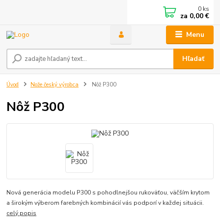
0
ks
za
0,00 €
Menu
Hľadať
Úvod
Nože český výrobca
Nôž P300
Nôž P300
Nová generácia modelu P300 s pohodlnejšou rukoväťou, väčším krytom
a širokým výberom farebných kombinácií vás podporí v každej situácii.
celý popis