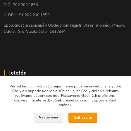
DIČ : 202 200 1850
IČ DPH : SK 202 200 1850
Spoločnosť je zapísaná v Obchodnom registri Okresného súdu Prešov,
Oddiel : Sro, Vložka číslo : 16138/P
Telefón
+421 905 622 625
Pre základnú funkčnosť, spríjemnenie používania webu, analytické
účely a v prípade udelenia súhlasu aj na účely cielenia reklamy
využívame súbory cookies. Nastavenie vlastných preferencií
obchod@nozeplus.sk
cookies môžete kedykoľvek upraviť odkazom v spodnej časti
stránok.
Súhlasím
Nastavenia