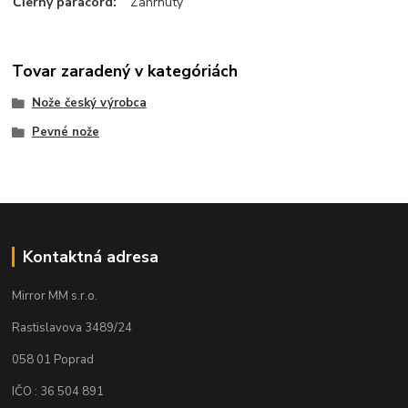
Čierny paracord
:
Zahrnutý
Tovar zaradený v kategóriách
Nože český výrobca
Pevné nože
Kontaktná adresa
Mirror MM s.r.o.
Rastislavova 3489/24
058 01 Poprad
IČO : 36 504 891