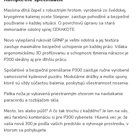
Masívna dlhá čepeľ s robustným hrotom, vyrobená zo švédskej,
kryogénne kalenej ocele Sleipner, zaisťuje pohodlné a bezpečné
používanie v každej situácii. O povrchovú úpravu sa stará
mimoriadne odolný sprej CERAKOTE.
Novo vylepšená rukoväť GRNP je veľmi odolná a jej textúra
zaisťuje maximálne bezpečné uchopenie pri každej práci. Vďaka
ergonomickému 3D profilovaniu a schopnosti tlmenia nárazov je
P300 ideálny aj pre dlhšiu prácu.
Spoľahlivé a bezpečné prenášanie P300 zaisťuje ručne vyrobené
samosvorné kydexové puzdro. Modulárne drážky a molle spony,
ktoré sú vždy súčasťou balenia, poskytujú všestrannosť nosenia.
Pätka noža je vybavená priestranným otvorom na navliekanie
paracordu a rozbíjačom skla.
Mesto, les alebo púšť? A čo tak trochu z každého? Je len na vás,
akú farebnú kombináciu si pre P300 vyberiete. Hlavná vec je, že
vaša nová 300 je podľa vašich predstáv a vyhovuje prostrediu, v
ktorom sa pohybujete.