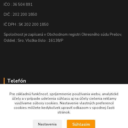
IČO : 36 504 891
DIČ : 202 200 1850
IČ DPH : SK 202 200 1850
Spoločnosť je zapísaná v Obchodnom registri Okresného súdu Prešov,
Oddiel : Sro, Vložka číslo : 16138/P
Telefón
+421 905 622 625
Pre základnú funkčnosť, spríjemnenie používania webu, analytické
účely a v prípade udelenia súhlasu aj na účely cielenia reklamy
využívame súbory cookies. Nastavenie vlastných preferencií
obchod@nozeplus.sk
cookies môžete kedykoľvek upraviť odkazom v spodnej časti
stránok.
Súhlasím
Nastavenia