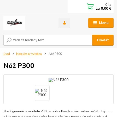
0
ks
za
0,00 €
Menu
Hľadať
Úvod
Nože český výrobca
Nôž P300
Nôž P300
Nová generácia modelu P300 s pohodlnejšou rukoväťou, väčším krytom
a širokým výberom farebných kombinácií vás podporí v každej situácii.