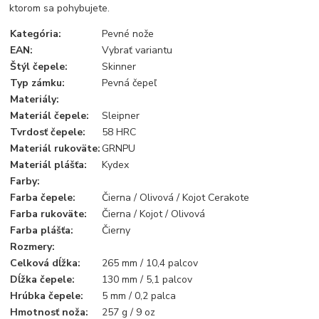
ktorom sa pohybujete.
Kategória
:
Pevné nože
EAN
:
Vybrať variantu
Štýl čepele
:
Skinner
Typ zámku
:
Pevná čepeľ
Materiály
:
Materiál čepele
:
Sleipner
Tvrdosť čepele
:
58 HRC
Materiál rukoväte
:
GRNPU
Materiál plášťa
:
Kydex
Farby
:
Farba čepele
:
Čierna / Olivová / Kojot Cerakote
Farba rukoväte
:
Čierna / Kojot / Olivová
Farba
plášťa:
Čierny
Rozmery
:
Celková dĺžka
:
265 mm / 10,4 palcov
Dĺžka čepele
:
130 mm / 5,1 palcov
Hrúbka čepele
:
5 mm / 0,2 palca
Hmotnosť noža
:
257 g / 9 oz