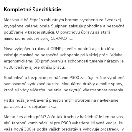
Kompletné špecifikácie
Masívna dlhá čepeľ s robustným hrotom, vyrobená zo švédskej,
kryogénne kalenej ocele Sleipner, zaisťuje pohodlné a bezpečné
používanie v každej situácii. O povrchovú úpravu sa stará
mimoriadne odolný sprej CERAKOTE.
Novo vylepšená rukoväť GRNP je veľmi odolná a jej textúra
zaisťuje maximálne bezpečné uchopenie pri každej práci. Vďaka
ergonomickému 3D profilovaniu a schopnosti tlmenia nárazov je
P300 ideálny aj pre dlhšiu prácu.
Spoľahlivé a bezpečné prenášanie P300 zaisťuje ručne vyrobené
samosvorné kydexové puzdro. Modulárne drážky a molle spony,
ktoré sú vždy súčasťou balenia, poskytujú všestrannosť nosenia.
Pätka noža je vybavená priestranným otvorom na navliekanie
paracordu a rozbíjačom skla.
Mesto, les alebo púšť? A čo tak trochu z každého? Je len na vás,
akú farebnú kombináciu si pre P300 vyberiete. Hlavná vec je, že
vaša nová 300 je podľa vašich predstáv a vyhovuje prostrediu, v