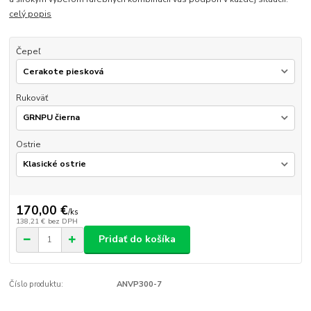
celý popis
Čepeľ
Rukoväť
Ostrie
170,00 €
/
ks
138,21 €
bez DPH
Pridať do košíka
Číslo produktu:
ANVP300-7