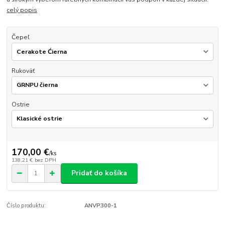
celý popis
Čepeľ
Rukoväť
Ostrie
170,00 €
/
ks
138,21 €
bez DPH
Pridať do košíka
Číslo produktu:
ANVP300-1