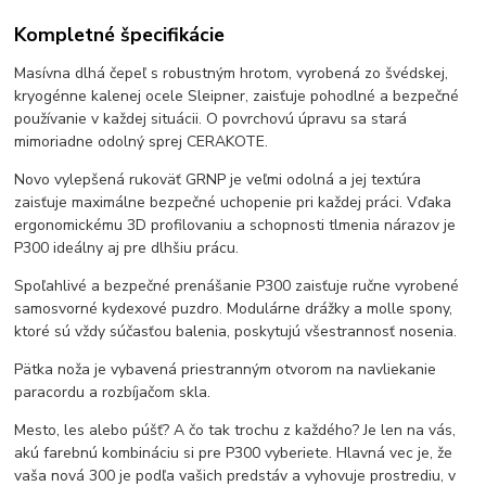
Kompletné špecifikácie
Masívna dlhá čepeľ s robustným hrotom, vyrobená zo švédskej,
kryogénne kalenej ocele Sleipner, zaisťuje pohodlné a bezpečné
používanie v každej situácii. O povrchovú úpravu sa stará
mimoriadne odolný sprej CERAKOTE.
Novo vylepšená rukoväť GRNP je veľmi odolná a jej textúra
zaisťuje maximálne bezpečné uchopenie pri každej práci. Vďaka
ergonomickému 3D profilovaniu a schopnosti tlmenia nárazov je
P300 ideálny aj pre dlhšiu prácu.
Spoľahlivé a bezpečné prenášanie P300 zaisťuje ručne vyrobené
samosvorné kydexové puzdro. Modulárne drážky a molle spony,
ktoré sú vždy súčasťou balenia, poskytujú všestrannosť nosenia.
Pätka noža je vybavená priestranným otvorom na navliekanie
paracordu a rozbíjačom skla.
Mesto, les alebo púšť? A čo tak trochu z každého? Je len na vás,
akú farebnú kombináciu si pre P300 vyberiete. Hlavná vec je, že
vaša nová 300 je podľa vašich predstáv a vyhovuje prostrediu, v