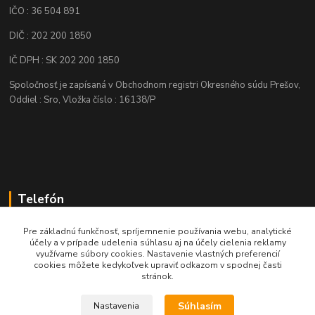
IČO : 36 504 891
DIČ : 202 200 1850
IČ DPH : SK 202 200 1850
Spoločnosť je zapísaná v Obchodnom registri Okresného súdu Prešov,
Oddiel : Sro, Vložka číslo : 16138/P
Telefón
+421 905 622 625
Pre základnú funkčnosť, spríjemnenie používania webu, analytické
účely a v prípade udelenia súhlasu aj na účely cielenia reklamy
využívame súbory cookies. Nastavenie vlastných preferencií
obchod@nozeplus.sk
cookies môžete kedykoľvek upraviť odkazom v spodnej časti
stránok.
Súhlasím
Nastavenia