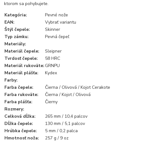
ktorom sa pohybujete.
Kategória
:
Pevné nože
EAN
:
Vybrať variantu
Štýl čepele
:
Skinner
Typ zámku
:
Pevná čepeľ
Materiály
:
Materiál čepele
:
Sleipner
Tvrdosť čepele
:
58 HRC
Materiál rukoväte
:
GRNPU
Materiál plášťa
:
Kydex
Farby
:
Farba čepele
:
Čierna / Olivová / Kojot Cerakote
Farba rukoväte
:
Čierna / Kojot / Olivová
Farba
plášťa:
Čierny
Rozmery
:
Celková dĺžka
:
265 mm / 10,4 palcov
Dĺžka čepele
:
130 mm / 5,1 palcov
Hrúbka čepele
:
5 mm / 0,2 palca
Hmotnosť noža
:
257 g / 9 oz