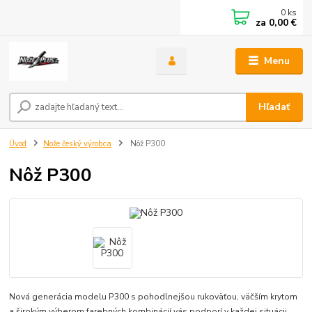
0
ks
za
0,00 €
Menu
Hľadať
Úvod
Nože český výrobca
Nôž P300
Nôž P300
Nová generácia modelu P300 s pohodlnejšou rukoväťou, väčším krytom
a širokým výberom farebných kombinácií vás podporí v každej situácii.