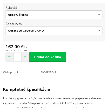
Rukoväť
Čepeľ P250
162,00 €
/
ks
131,71 €
bez DPH
Pridať do košíka
Číslo produktu:
ANVP250-2
Kompletné špecifikácie
Fulltang special s 5,5 mm hrubou, masívnou, kryogénne kalenou
čepeľou z ocele Sleipner s tvrdosťou 60 HRC s povrchovou