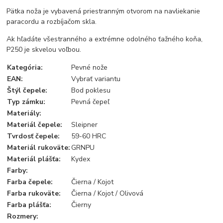
Pätka noža je vybavená priestranným otvorom na navliekanie
paracordu a rozbíjačom skla.
Ak hľadáte všestranného a extrémne odolného ťažného koňa,
P250 je skvelou voľbou.
Kategória
:
Pevné nože
EAN
:
Vybrať variantu
Štýl čepele
:
Bod poklesu
Typ zámku
:
Pevná čepeľ
Materiály
:
Materiál čepele
:
Sleipner
Tvrdosť čepele
:
59-60 HRC
Materiál rukoväte
:
GRNPU
Materiál plášťa
:
Kydex
Farby
:
Farba čepele
:
Čierna / Kojot
Farba rukoväte
:
Čierna / Kojot / Olivová
Farba
plášťa:
Čierny
Rozmery
: