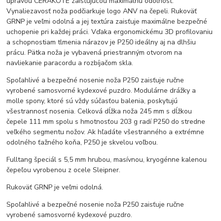
úpravou CERAKOTE zaisťujúcou maximálnu odolnosť.
Vynaliezavosť noža podčiarkuje logo ANV na čepeli. Rukoväť
GRNP je veľmi odolná a jej textúra zaisťuje maximálne bezpečné
uchopenie pri každej práci. Vďaka ergonomickému 3D profilovaniu
a schopnostiam tlmenia nárazov je P250 ideálny aj na dlhšiu
prácu. Pätka noža je vybavená priestranným otvorom na
navliekanie paracordu a rozbíjačom skla.
Spoľahlivé a bezpečné nosenie noža P250 zaisťuje ručne
vyrobené samosvorné kydexové puzdro. Modulárne drážky a
molle spony, ktoré sú vždy súčasťou balenia, poskytujú
všestrannosť nosenia. Celková dĺžka noža 245 mm s dĺžkou
čepele 111 mm spolu s hmotnosťou 203 g radí P250 do stredne
veľkého segmentu nožov. Ak hľadáte všestranného a extrémne
odolného ťažného koňa, P250 je skvelou voľbou.
Fulltang špeciál s 5,5 mm hrubou, masívnou, kryogénne kalenou
čepeľou vyrobenou z ocele Sleipner.
Rukoväť GRNP je veľmi odolná.
Spoľahlivé a bezpečné nosenie noža P250 zaisťuje ručne
vyrobené samosvorné kydexové puzdro.