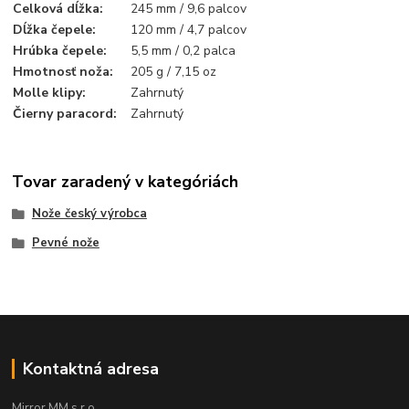
Celková dĺžka
:
245 mm / 9,6 palcov
Dĺžka čepele
:
120 mm / 4,7 palcov
Hrúbka čepele
:
5,5 mm / 0,2 palca
Hmotnosť noža
:
205 g / 7,15 oz
Molle klipy
:
Zahrnutý
Čierny paracord
:
Zahrnutý
Tovar zaradený v kategóriách
Nože český výrobca
Pevné nože
Kontaktná adresa
Mirror MM s.r.o.