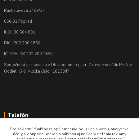
Rastislavova 3489/24
058 01 Poprad
IČO : 36 504 891
DIČ : 202 200 1850
IČ DPH : SK 202 200 1850
Spoločnosť je zapísaná v Obchodnom registri Okresného súdu Prešov,
Oddiel : Sro, Vložka číslo : 16138/P
Telefón
+421 905 622 625
Pre základnú funkčnosť, spríjemnenie používania webu, analytické
účely a v prípade udelenia súhlasu aj na účely cielenia reklamy