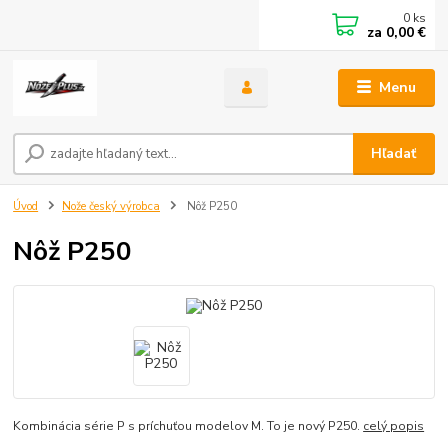
0
ks
za
0,00 €
Menu
Hľadať
Úvod
Nože český výrobca
Nôž P250
Nôž P250
Kombinácia série P s príchuťou modelov M. To je nový P250.
celý popis