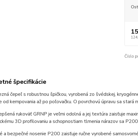
Ost
15
124
Číslo p
tné špecifikácie
zná čepeľ s robustnou špičkou, vyrobená zo švédskej, kryogénne
ie od kempovania až po poľovačku. O povrchovú úpravu sa star
pšená rukoväť GRNP je veľmi odolná a jej textúra zaisťuje maxi
kému 3D profilovaniu a schopnostiam tlmenia nárazov sa P200 d
vé a bezpečné nosenie P200 zaisťuje ručne vyrobené samosvorné