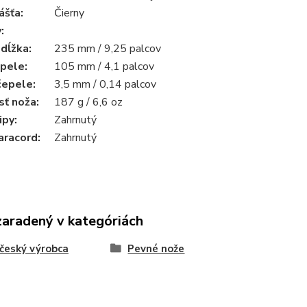
ášťa:
Čierny
y
:
 dĺžka
:
235 mm / 9,25 palcov
epele
:
105 mm / 4,1 palcov
čepele
:
3,5 mm / 0,14 palcov
ť noža
:
187 g / 6,6 oz
ipy
:
Zahrnutý
aracord
:
Zahrnutý
zaradený v kategóriách
český výrobca
Pevné nože