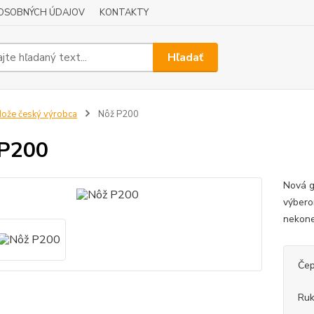
OSOBNÝCH ÚDAJOV
KONTAKTY
Hľadať
ože český výrobca
Nôž P200
 P200
Nová g
výbero
nekone
Čep
Ruk