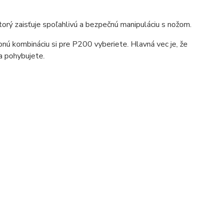
orý zaisťuje spoľahlivú a bezpečnú manipuláciu s nožom.
bnú kombináciu si pre P200 vyberiete. Hlavná vec je, že
a pohybujete.