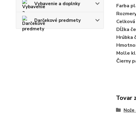
Vybavenie a doplnky
Farba
pl
Rozmer
Darčekové predmety
Celková
Dĺžka č
Hrúbka 
Hmotnos
Molle kl
Čierny p
Tovar 
Nože 