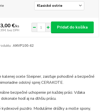
rie
3,00 €
/
ks
Pridať do košíka
,39 €
bez DPH
roduktu:
ANVP100-62
 kalenej ocele Sleipner, zaisťuje pohodlné a bezpečné
á mimoriadne odolný sprej CERAKOTE.
málne bezpečné uchopenie pri každej práci. Vďaka
okonale hodí aj na dlhšiu prácu.
 kydexové puzdro. Modulárne drážky a molle spony,