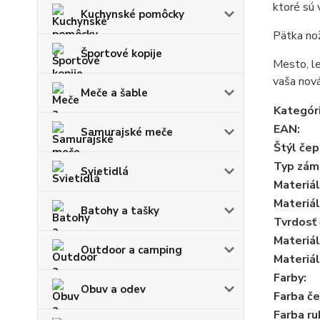
ktoré sú 
Kuchynské pomôcky
Pätka nož
Športové kopije
Mesto, le
vaša nová
Meče a šable
Kategór
EAN
:
Samurajské meče
Štýl če
Typ zám
Svietidlá
Materiál
Materiá
Batohy a tašky
Tvrdosť
Materiál
Outdoor a camping
Materiál
Farby
:
Obuv a odev
Farba č
Farba r