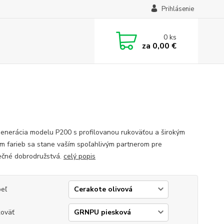
Prihlásenie
0
ks
za
0,00 €
enerácia modelu P200 s profilovanou rukoväťou a širokým
m farieb sa stane vaším spoľahlivým partnerom pre
čné dobrodružstvá.
celý popis
eľ
oväť