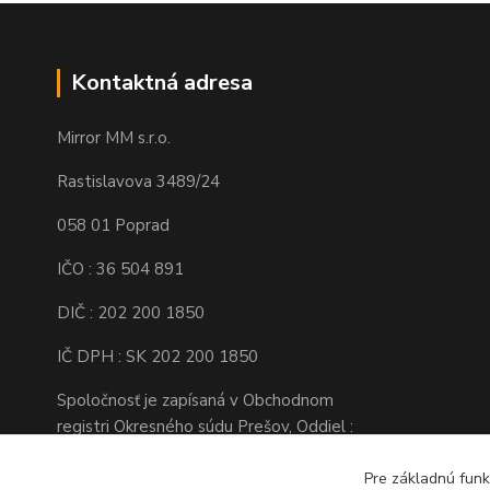
Kontaktná adresa
Mirror MM s.r.o.
Rastislavova 3489/24
058 01 Poprad
IČO : 36 504 891
DIČ : 202 200 1850
IČ DPH : SK 202 200 1850
Spoločnosť je zapísaná v Obchodnom
registri Okresného súdu Prešov, Oddiel :
Sro, Vložka číslo : 16138/P
Pre základnú funk