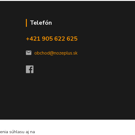
Telefón
+421 905 622 625
obchod@nozeplus.sk
enia súhlasu aj na