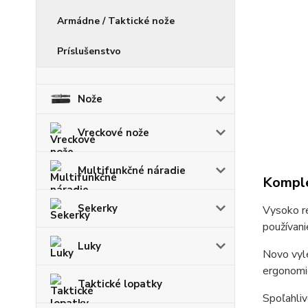
Armádne / Taktické nože
Príslušenstvo
Nože
Vreckové nože
Multifunkčné náradie
Komple
Sekerky
Vysoko re
používan
Luky
Novo vyle
ergonomic
Taktické lopatky
Spoľahli