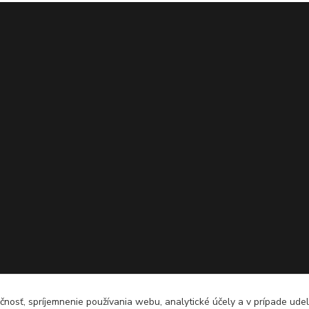
čnosť, spríjemnenie používania webu, analytické účely a v prípade udel