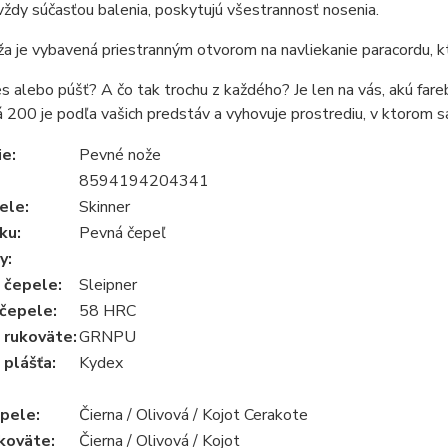
vždy súčasťou balenia, poskytujú všestrannosť nosenia.
a je vybavená priestranným otvorom na navliekanie paracordu, kt
s alebo púšť? A čo tak trochu z každého? Je len na vás, akú fare
 200 je podľa vašich predstáv a vyhovuje prostrediu, v ktorom s
ie
:
Pevné nože
8594194204341
pele
:
Skinner
ku
:
Pevná čepeľ
y
:
l čepele
:
Sleipner
 čepele
:
58 HRC
 rukoväte
:
GRNPU
 plášťa
:
Kydex
epele
:
Čierna / Olivová / Kojot Cerakote
ukoväte
:
Čierna / Olivová / Kojot