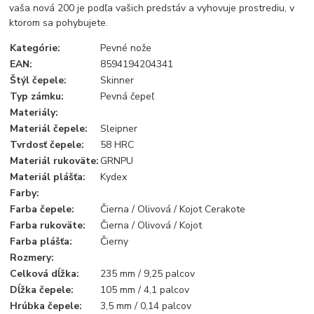
vaša nová 200 je podľa vašich predstáv a vyhovuje prostrediu, v
ktorom sa pohybujete.
Kategórie
:
Pevné nože
EAN
:
8594194204341
Štýl čepele
:
Skinner
Typ zámku
:
Pevná čepeľ
Materiály
:
Materiál čepele
:
Sleipner
Tvrdosť čepele
:
58 HRC
Materiál rukoväte
:
GRNPU
Materiál plášťa
:
Kydex
Farby
:
Farba čepele
:
Čierna / Olivová / Kojot Cerakote
Farba rukoväte
:
Čierna / Olivová / Kojot
Farba
plášťa:
Čierny
Rozmery
:
Celková dĺžka
:
235 mm / 9,25 palcov
Dĺžka čepele
:
105 mm / 4,1 palcov
Hrúbka čepele
:
3,5 mm / 0,14 palcov