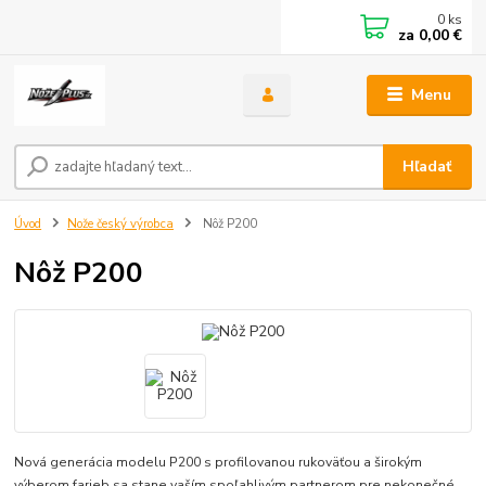
0
ks
za
0,00 €
Menu
Hľadať
Úvod
Nože český výrobca
Nôž P200
Nôž P200
Nová generácia modelu P200 s profilovanou rukoväťou a širokým
výberom farieb sa stane vaším spoľahlivým partnerom pre nekonečné