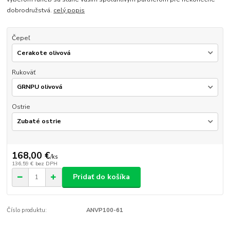
dobrodružstvá.
celý popis
Čepeľ
Rukoväť
Ostrie
168,00 €
/
ks
136,59 €
bez DPH
Pridať do košíka
Číslo produktu:
ANVP100-61