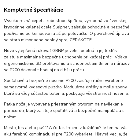
Kompletné špecifikácie
Vysoko rezná čepeľ s robustnou špičkou, vyrobená zo švédskej,
kryogénne kalenej ocele Sleipner, zaisťuje pohodlné a bezpečné
používanie od kempovania až po poľovačku. O povrchovú úpravu
sa stará mimoriadne odolný sprej CERAKOTE.
Novo vylepšená rukoväť GRNP je veľmi odolná a jej textúra
zaisťuje maximálne bezpečné uchopenie pri každej práci. Vďaka
ergonomickému 3D profilovaniu a schopnostiam tlmenia nárazov
sa P200 dokonale hodí aj na dlhšiu prácu.
Spoľahlivé a bezpečné nosenie P200 zaisťuje ručne vyrobené
samosvorné kydexové puzdro. Modulárne drážky a molle spony,
ktoré sú vždy súčasťou balenia, poskytujú všestrannosť nosenia.
Pätka noža je vybavená priestranným otvorom na navliekanie
paracordu, ktorý zaisťuje spoľahlivú a bezpečnú manipuláciu s
nožom.
Mesto, les alebo púšť? A čo tak trochu z každého? Je len na vás,
akú farebnú kombináciu si pre P200 vyberiete. Hlavná vec je, že