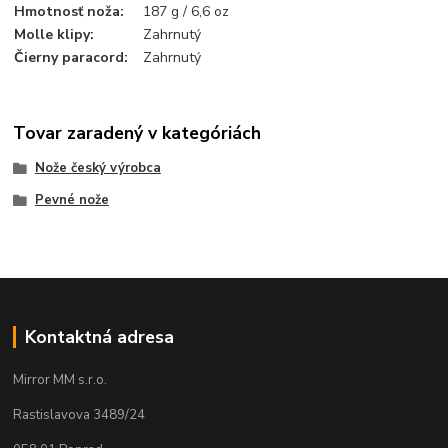
Hmotnosť noža
:
187 g / 6,6 oz
Molle klipy
:
Zahrnutý
Čierny paracord
:
Zahrnutý
Tovar zaradený v kategóriách
Nože český výrobca
Pevné nože
Kontaktná adresa
Mirror MM s.r.o.
Rastislavova 3489/24