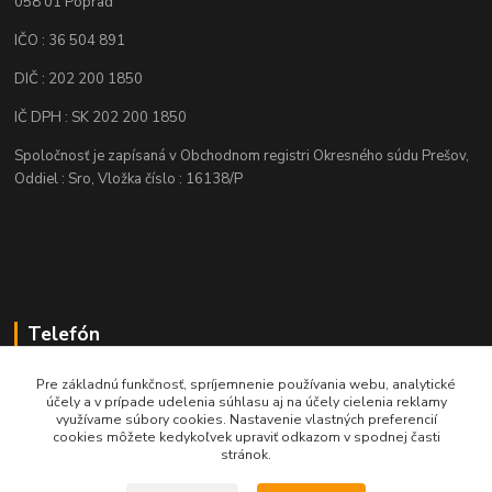
058 01 Poprad
IČO : 36 504 891
DIČ : 202 200 1850
IČ DPH : SK 202 200 1850
Spoločnosť je zapísaná v Obchodnom registri Okresného súdu Prešov,
Oddiel : Sro, Vložka číslo : 16138/P
Telefón
+421 905 622 625
Pre základnú funkčnosť, spríjemnenie používania webu, analytické
účely a v prípade udelenia súhlasu aj na účely cielenia reklamy
využívame súbory cookies. Nastavenie vlastných preferencií
obchod@nozeplus.sk
cookies môžete kedykoľvek upraviť odkazom v spodnej časti
stránok.