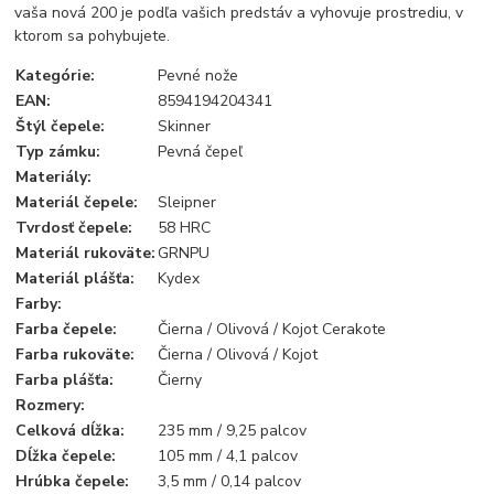
vaša nová 200 je podľa vašich predstáv a vyhovuje prostrediu, v
ktorom sa pohybujete.
Kategórie
:
Pevné nože
EAN
:
8594194204341
Štýl čepele
:
Skinner
Typ zámku
:
Pevná čepeľ
Materiály
:
Materiál čepele
:
Sleipner
Tvrdosť čepele
:
58 HRC
Materiál rukoväte
:
GRNPU
Materiál plášťa
:
Kydex
Farby
:
Farba čepele
:
Čierna / Olivová / Kojot Cerakote
Farba rukoväte
:
Čierna / Olivová / Kojot
Farba
plášťa:
Čierny
Rozmery
:
Celková dĺžka
:
235 mm / 9,25 palcov
Dĺžka čepele
:
105 mm / 4,1 palcov
Hrúbka čepele
:
3,5 mm / 0,14 palcov