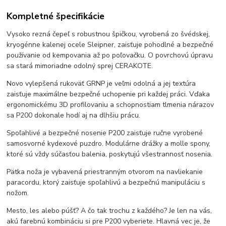
Kompletné špecifikácie
Vysoko rezná čepeľ s robustnou špičkou, vyrobená zo švédskej,
kryogénne kalenej ocele Sleipner, zaisťuje pohodlné a bezpečné
používanie od kempovania až po poľovačku. O povrchovú úpravu
sa stará mimoriadne odolný sprej CERAKOTE.
Novo vylepšená rukoväť GRNP je veľmi odolná a jej textúra
zaisťuje maximálne bezpečné uchopenie pri každej práci. Vďaka
ergonomickému 3D profilovaniu a schopnostiam tlmenia nárazov
sa P200 dokonale hodí aj na dlhšiu prácu.
Spoľahlivé a bezpečné nosenie P200 zaisťuje ručne vyrobené
samosvorné kydexové puzdro. Modulárne drážky a molle spony,
ktoré sú vždy súčasťou balenia, poskytujú všestrannosť nosenia.
Pätka noža je vybavená priestranným otvorom na navliekanie
paracordu, ktorý zaisťuje spoľahlivú a bezpečnú manipuláciu s
nožom.
Mesto, les alebo púšť? A čo tak trochu z každého? Je len na vás,
akú farebnú kombináciu si pre P200 vyberiete. Hlavná vec je, že