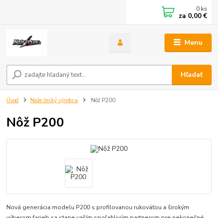
0
ks
za
0,00 €
Menu
Hľadať
Úvod
Nože český výrobca
Nôž P200
Nôž P200
Nová generácia modelu P200 s profilovanou rukoväťou a širokým
výberom farieb sa stane vaším spoľahlivým partnerom pre nekonečné