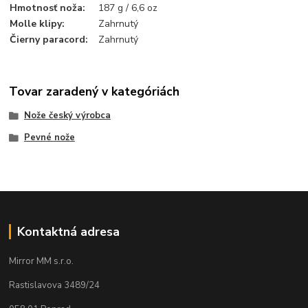
Hmotnosť noža
:
187 g / 6,6 oz
Molle klipy
:
Zahrnutý
Čierny paracord
:
Zahrnutý
Tovar zaradený v kategóriách
Nože český výrobca
Pevné nože
Kontaktná adresa
Mirror MM s.r.o.
Rastislavova 3489/24