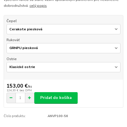
dobrodružstvá.
celý popis
Čepeľ
Rukoväť
Ostrie
153,00 €
/
ks
124,39 €
bez DPH
Pridať do košíka
Číslo produktu:
ANVP100-56