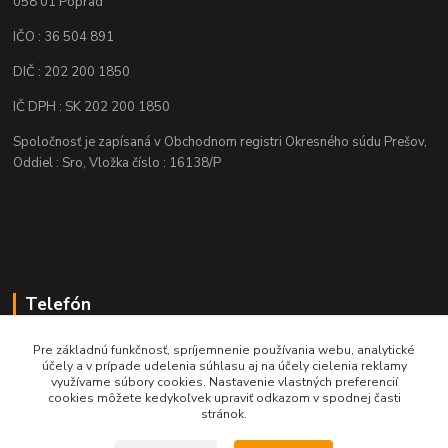
058 01 Poprad
IČO : 36 504 891
DIČ : 202 200 1850
IČ DPH : SK 202 200 1850
Spoločnosť je zapísaná v Obchodnom registri Okresného súdu Prešov,
Oddiel : Sro, Vložka číslo : 16138/P
Telefón
+421 905 622 625
Pre základnú funkčnosť, spríjemnenie používania webu, analytické
účely a v prípade udelenia súhlasu aj na účely cielenia reklamy
využívame súbory cookies. Nastavenie vlastných preferencií
obchod@nozeplus.sk
cookies môžete kedykoľvek upraviť odkazom v spodnej časti
stránok.