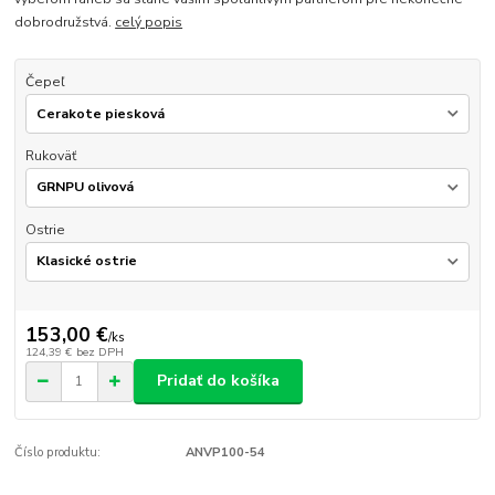
dobrodružstvá.
celý popis
Čepeľ
Rukoväť
Ostrie
153,00 €
/
ks
124,39 €
bez DPH
Pridať do košíka
Číslo produktu:
ANVP100-54