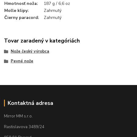
Hmotnosť noža
:
187 g / 6,6 oz
Molle klipy
:
Zahrnutý
Čierny paracord
:
Zahrnutý
Tovar zaradený v kategóriách
Nože český výrobca
Pevné nože
Kontaktná adresa
Mirror MM s.r.o.
Rastislavova 3489/24