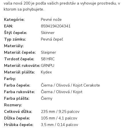
vaša nová 200 je podľa vašich predstáv a vyhovuje prostrediu, v
ktorom sa pohybujete.
Kategórie
:
Pevné nože
EAN
:
8594194204341
Štýl čepele
:
Skinner
Typ zámku
:
Pevná čepeľ
Materiály
:
Materiál čepele
:
Sleipner
Tvrdosť čepele
:
58 HRC
Materiál rukoväte
:
GRNPU
Materiál plášťa
:
Kydex
Farby
:
Farba čepele
:
Čierna / Olivová / Kojot Cerakote
Farba rukoväte
:
Čierna / Olivová / Kojot
Farba
plášťa:
Čierny
Rozmery
:
Celková dĺžka
:
235 mm / 9,25 palcov
Dĺžka čepele
:
105 mm / 4,1 palcov
Hrúbka čepele
:
3,5 mm / 0,14 palcov