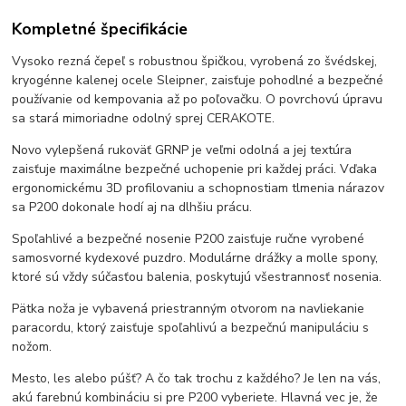
Kompletné špecifikácie
Vysoko rezná čepeľ s robustnou špičkou, vyrobená zo švédskej,
kryogénne kalenej ocele Sleipner, zaisťuje pohodlné a bezpečné
používanie od kempovania až po poľovačku. O povrchovú úpravu
sa stará mimoriadne odolný sprej CERAKOTE.
Novo vylepšená rukoväť GRNP je veľmi odolná a jej textúra
zaisťuje maximálne bezpečné uchopenie pri každej práci. Vďaka
ergonomickému 3D profilovaniu a schopnostiam tlmenia nárazov
sa P200 dokonale hodí aj na dlhšiu prácu.
Spoľahlivé a bezpečné nosenie P200 zaisťuje ručne vyrobené
samosvorné kydexové puzdro. Modulárne drážky a molle spony,
ktoré sú vždy súčasťou balenia, poskytujú všestrannosť nosenia.
Pätka noža je vybavená priestranným otvorom na navliekanie
paracordu, ktorý zaisťuje spoľahlivú a bezpečnú manipuláciu s
nožom.
Mesto, les alebo púšť? A čo tak trochu z každého? Je len na vás,
akú farebnú kombináciu si pre P200 vyberiete. Hlavná vec je, že