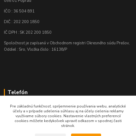
058 01 Poprad
IČO : 36 504 891
DIČ : 202 200 1850
IČ DPH : SK 202 200 1850
Spoločnosť je zapísaná v Obchodnom registri Okresného súdu Prešov,
Oddiel : Sro, Vložka číslo : 16138/P
Telefón
+421 905 622 625
Pre základnú funkčnosť, spríjemnenie používania webu, analytické
účely a v prípade udelenia súhlasu aj na účely cielenia reklamy
využívame súbory cookies. Nastavenie vlastných preferencií
obchod@nozeplus.sk
cookies môžete kedykoľvek upraviť odkazom v spodnej časti
stránok.