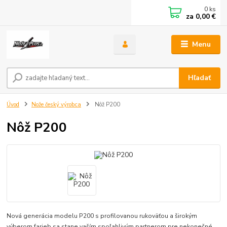
0
ks
za
0,00 €
Menu
Hľadať
Úvod
Nože český výrobca
Nôž P200
Nôž P200
Nová generácia modelu P200 s profilovanou rukoväťou a širokým
výberom farieb sa stane vaším spoľahlivým partnerom pre nekonečné