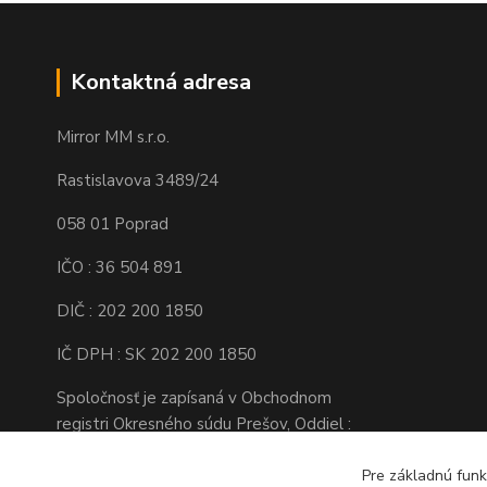
Kontaktná adresa
Mirror MM s.r.o.
Rastislavova 3489/24
058 01 Poprad
IČO : 36 504 891
DIČ : 202 200 1850
IČ DPH : SK 202 200 1850
Spoločnosť je zapísaná v Obchodnom
registri Okresného súdu Prešov, Oddiel :
Sro, Vložka číslo : 16138/P
Pre základnú funk