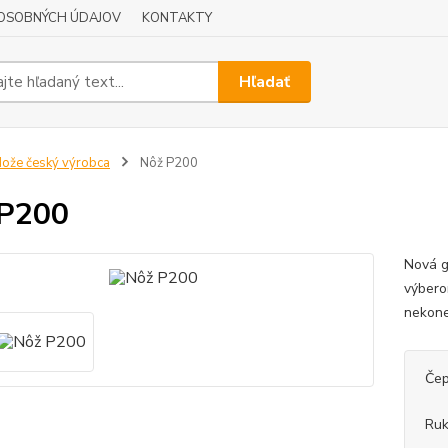
OSOBNÝCH ÚDAJOV
KONTAKTY
Hľadať
ože český výrobca
Nôž P200
 P200
Nová g
výbero
nekone
Čep
Ruk