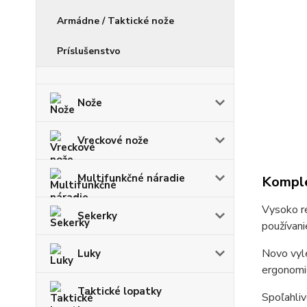
Armádne / Taktické nože
Príslušenstvo
Nože
Vreckové nože
Multifunkčné náradie
Komple
Vysoko re
Sekerky
používan
Novo vyle
Luky
ergonomic
Taktické lopatky
Spoľahli