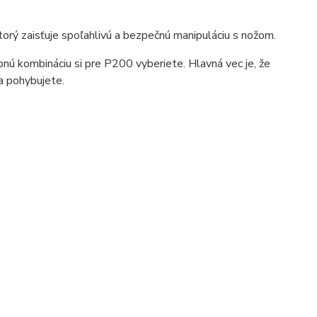
orý zaisťuje spoľahlivú a bezpečnú manipuláciu s nožom.
bnú kombináciu si pre P200 vyberiete. Hlavná vec je, že
a pohybujete.