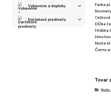
Farba
pl
Vybavenie a doplnky
Rozmer
Celková
Darčekové predmety
Dĺžka č
Hrúbka 
Hmotnos
Molle kl
Čierny p
Tovar 
Nože 