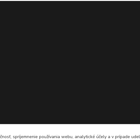
čnosť, spríjemnenie používania webu, analytické účely a v prípade udel