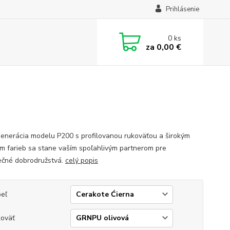
Prihlásenie
0
ks
za
0,00 €
enerácia modelu P200 s profilovanou rukoväťou a širokým
m farieb sa stane vaším spoľahlivým partnerom pre
čné dobrodružstvá.
celý popis
eľ
oväť