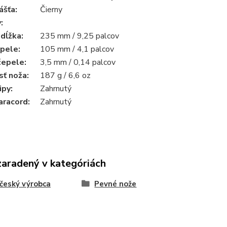
ášťa:
Čierny
y
:
 dĺžka
:
235 mm / 9,25 palcov
epele
:
105 mm / 4,1 palcov
čepele
:
3,5 mm / 0,14 palcov
ť noža
:
187 g / 6,6 oz
ipy
:
Zahrnutý
aracord
:
Zahrnutý
zaradený v kategóriách
český výrobca
Pevné nože