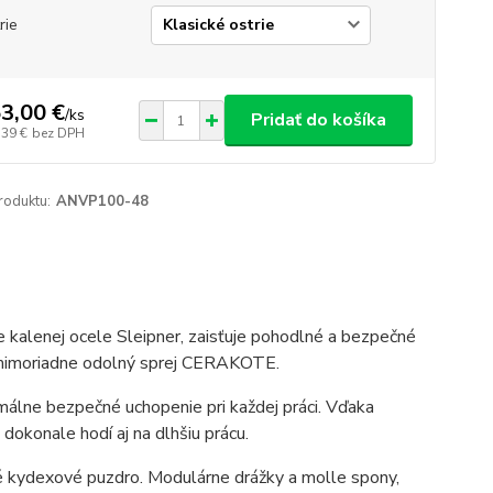
rie
3,00 €
/
ks
Pridať do košíka
,39 €
bez DPH
roduktu:
ANVP100-48
 kalenej ocele Sleipner, zaisťuje pohodlné a bezpečné
á mimoriadne odolný sprej CERAKOTE.
málne bezpečné uchopenie pri každej práci. Vďaka
okonale hodí aj na dlhšiu prácu.
 kydexové puzdro. Modulárne drážky a molle spony,