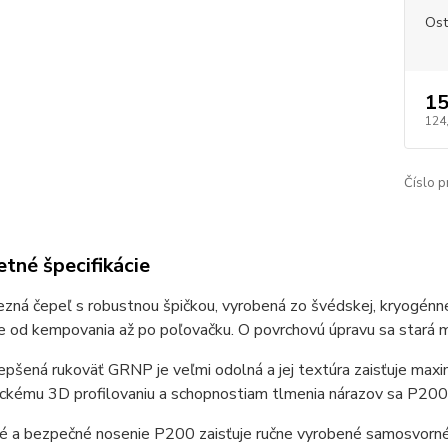
Ost
15
124
Číslo p
tné špecifikácie
zná čepeľ s robustnou špičkou, vyrobená zo švédskej, kryogénne
ie od kempovania až po poľovačku. O povrchovú úpravu sa star
pšená rukoväť GRNP je veľmi odolná a jej textúra zaisťuje maxi
kému 3D profilovaniu a schopnostiam tlmenia nárazov sa P200 d
vé a bezpečné nosenie P200 zaisťuje ručne vyrobené samosvorné