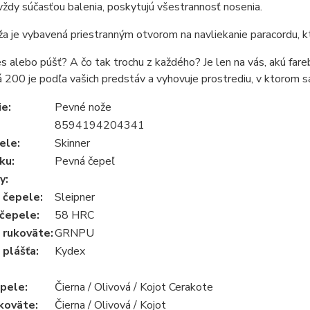
vždy súčasťou balenia, poskytujú všestrannosť nosenia.
a je vybavená priestranným otvorom na navliekanie paracordu, kt
s alebo púšť? A čo tak trochu z každého? Je len na vás, akú fare
 200 je podľa vašich predstáv a vyhovuje prostrediu, v ktorom s
ie
:
Pevné nože
8594194204341
pele
:
Skinner
ku
:
Pevná čepeľ
y
:
l čepele
:
Sleipner
 čepele
:
58 HRC
 rukoväte
:
GRNPU
 plášťa
:
Kydex
epele
:
Čierna / Olivová / Kojot Cerakote
ukoväte
:
Čierna / Olivová / Kojot