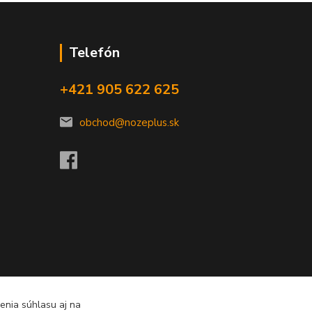
Telefón
+421 905 622 625
obchod@nozeplus.sk
enia súhlasu aj na