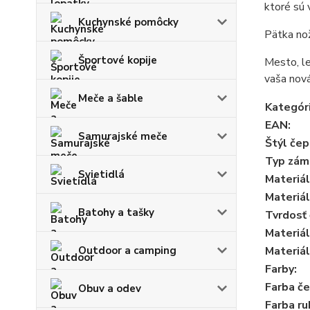
ktoré sú 
Kuchynské pomôcky
Pätka nož
Športové kopije
Mesto, le
vaša nová
Meče a šable
Kategór
EAN
:
Samurajské meče
Štýl če
Typ zám
Svietidlá
Materiál
Materiá
Batohy a tašky
Tvrdosť
Materiál
Outdoor a camping
Materiál
Farby
:
Farba č
Obuv a odev
Farba r