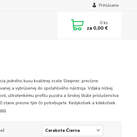
Prihlásenie
0
ks
za
0,00 €
cia jedného kusu kvalitnej ocele Sleipner, precízne
vanej a vybrúsenej do spoľahlivého nástroja. Vďaka nízkej
sti, ultratenkému profilu puzdra a širokej škále príslušenstva
0 stane presne tým čo potrebujete. Kedykoľvek a kdekoľvek.
opis
eľ