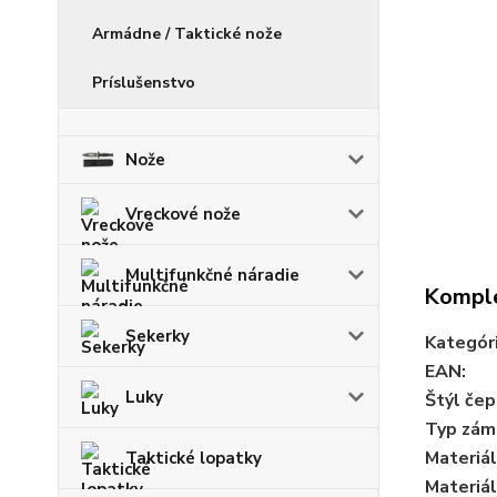
Armádne / Taktické nože
Príslušenstvo
Nože
Vreckové nože
Multifunkčné náradie
Komple
Sekerky
Kategór
EAN
:
Luky
Štýl če
Typ zám
Materiál
Taktické lopatky
Materiá