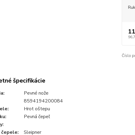
Ruk
11
96,
Číslo p
tné špecifikácie
ia
:
Pevné nože
8594194200084
pele
:
Hrot oštepu
ku
:
Pevná čepeľ
y
:
l čepele
:
Sleipner