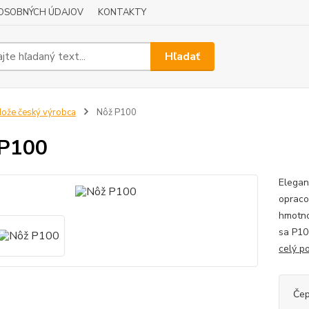
OSOBNÝCH ÚDAJOV
KONTAKTY
Hľadať
ože český výrobca
Nôž P100
 P100
Elegan
opraco
hmotno
sa P10
celý p
Čep