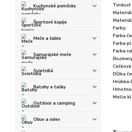
Tvrdosť
Kuchynské pomôcky
Materiál
Materiál
Športové kopije
Farby
:
Farba č
Meče a šable
Farba
pl
Farba r
Samurajské meče
Rozmer
Celková
Svietidlá
Dĺžka č
Hrúbka 
Batohy a tašky
Hmotnos
Molle kl
Outdoor a camping
Obuv a odev