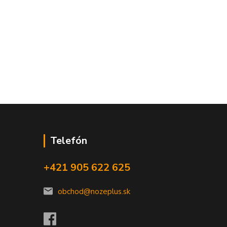
Telefón
+421 905 622 625
obchod@nozeplus.sk