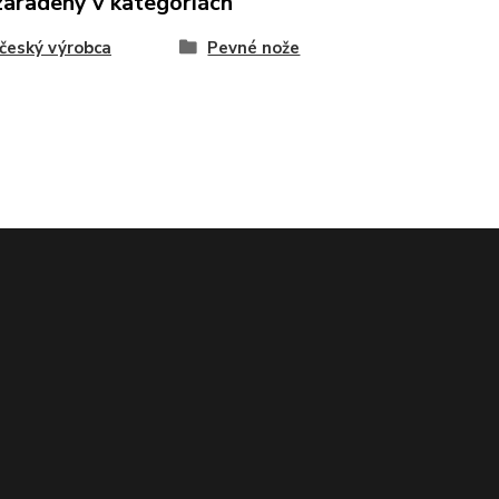
zaradený v kategóriách
český výrobca
Pevné nože