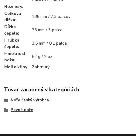
Rozmery
:
Celková
185 mm / 7,3 palcov
dĺžka
:
Dĺžka
75 mm / 3 palce
čepele
:
Hrúbka
3,5 mm / 0,1 palca
čepele
:
Hmotnosť
62 g / 2 oz
noža
:
Molle klipy
:
Zahrnutý
Tovar zaradený v kategóriách
Nože český výrobca
Pevné nože