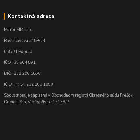
Kontaktná adresa
Mirror MM s.r.o.
Rastislavova 3489/24
058 01 Poprad
IČO : 36 504 891
DIČ : 202 200 1850
IČ DPH : SK 202 200 1850
Spoločnosť je zapísaná v Obchodnom registri Okresného súdu Prešov,
Oddiel : Sro, Vložka číslo : 16138/P