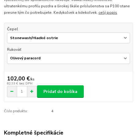
ultratenkému profilu puzdra a širokej škále príslušenstva sa P100 stane
presne tým čo potrebujete. Kedykoľvek a kdekoľvek.
celý popis
Čepeľ
Rukoväť
102,00 €
/
ks
82,93 €
bez DPH
Pridať do košíka
Číslo produktu:
4
Kompletné špecifikácie