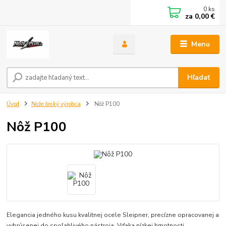
0
ks
za
0,00 €
Menu
Hľadať
Úvod
Nože český výrobca
Nôž P100
Nôž P100
Elegancia jedného kusu kvalitnej ocele Sleipner, precízne opracovanej a
vybrúsenej do spoľahlivého nástroja. Vďaka nízkej hmotnosti,