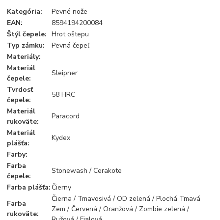
Kategória
:
Pevné nože
EAN
:
8594194200084
Štýl čepele
:
Hrot oštepu
Typ zámku
:
Pevná čepeľ
Materiály
:
Materiál
Sleipner
čepele
:
Tvrdosť
58 HRC
čepele
:
Materiál
Paracord
rukoväte
:
Materiál
Kydex
plášťa
:
Farby
:
Farba
Stonewash / Cerakote
čepele
:
Farba
plášťa:
Čierny
Čierna / Tmavosivá / OD zelená / Plochá Tmavá
Farba
Zem / Červená / Oranžová / Zombie zelená /
rukoväte
:
Ružová / Fialová