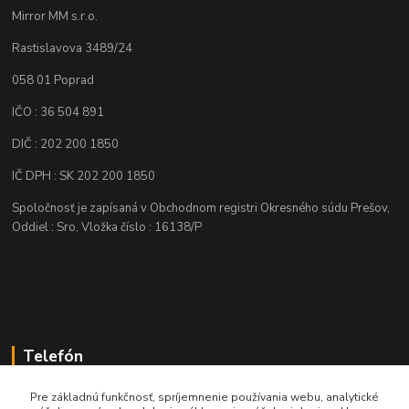
Mirror MM s.r.o.
Rastislavova 3489/24
058 01 Poprad
IČO : 36 504 891
DIČ : 202 200 1850
IČ DPH : SK 202 200 1850
Spoločnosť je zapísaná v Obchodnom registri Okresného súdu Prešov,
Oddiel : Sro, Vložka číslo : 16138/P
Telefón
+421 905 622 625
Pre základnú funkčnosť, spríjemnenie používania webu, analytické