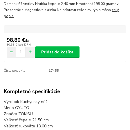
Damask 67 vrstiev Hrúbka čepele 2,40 mm Hmotnosť 198,00 gramov
Prezentácia Magnetická skrinka Na prípravu zeleniny, rýb a mäsa
celý
popis
98,80 €
/
ks
80,33 €
bez DPH
Pridať do košíka
Číslo produktu:
17455
Kompletné špecifikácie
Výrobok Kuchynský nôž
Meno GYUTO
Značka TOKISU
Veľkosť čepele 21.50 cm
Veľkosť rukoväte 13.00 cm