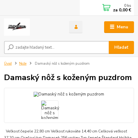
0
ks
za
0,00 €
Menu
Hľadať
Úvod
Nože
Damaský nôž s koženým puzdrom
Damaský nôž s koženým puzdrom
Veľkosť čepele 22,80 cm Veľkosť rukoväte 14,40 cm Celková veľkosť
37,20 cm Oceľový typ Damasek 256 vrstiev Typ čepele Štandard Hrúbka