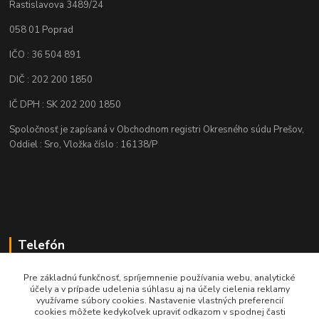
Rastislavova 3489/24
058 01 Poprad
IČO : 36 504 891
DIČ : 202 200 1850
IČ DPH : SK 202 200 1850
Spoločnosť je zapísaná v Obchodnom registri Okresného súdu Prešov,
Oddiel : Sro, Vložka číslo : 16138/P
Telefón
+421 905 622 625
Pre základnú funkčnosť, spríjemnenie používania webu, analytické
účely a v prípade udelenia súhlasu aj na účely cielenia reklamy
využívame súbory cookies. Nastavenie vlastných preferencií
obchod@nozeplus.sk
cookies môžete kedykoľvek upraviť odkazom v spodnej časti