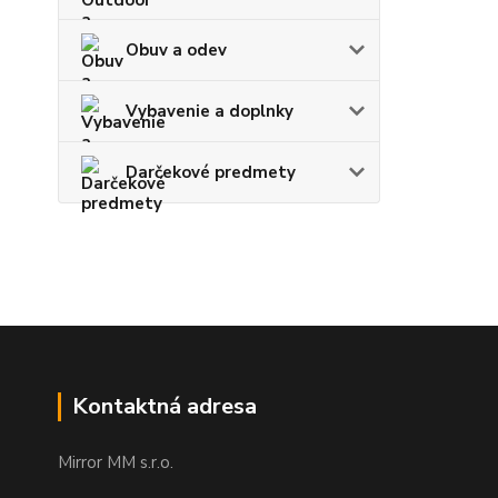
Obuv a odev
Vybavenie a doplnky
Darčekové predmety
Kontaktná adresa
Mirror MM s.r.o.