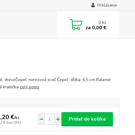
Prihlásenie
0
ks
za
0,00 €
ť: drevoČepeľ: nerezová oceľ Čepeľ dĺžka: 6,5 cm Balenie :
á krabička
celý popis
,20 €
/
ks
Pridať do košíka
12 €
bez DPH