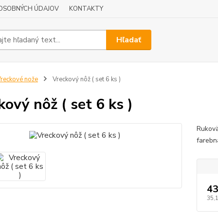
OSOBNÝCH ÚDAJOV
KONTAKTY
Hľadať
reckové nože
Vreckový nôž ( set 6 ks )
kový nôž ( set 6 ks )
Rukovä
farebn
43
35,