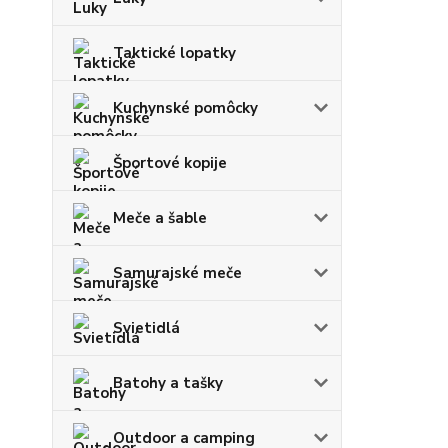
Taktické lopatky
Kuchynské pomôcky
Športové kopije
Meče a šable
Samurajské meče
Svietidlá
Batohy a tašky
Outdoor a camping