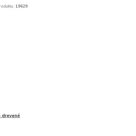
roduktu:
19629
 drevené