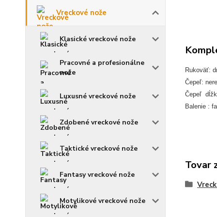
Vreckové nože
Klasické vreckové nože
Komple
Pracovné a profesionálne
Rukoväť: d
nože
Čepeľ: ner
Čepeľ dĺžk
Luxusné vreckové nože
Balenie : f
Zdobené vreckové nože
Taktické vreckové nože
Tovar 
Fantasy vreckové nože
Vreck
Motylikové vreckové nože