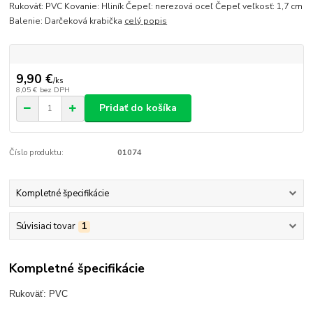
Rukoväť: PVC Kovanie: Hliník Čepeľ: nerezová oceľ Čepeľ veľkosť: 1,7 cm
Balenie: Darčeková krabička
celý popis
9,90 €
/
ks
8,05 €
bez DPH
Pridať do košíka
Číslo produktu:
01074
Kompletné špecifikácie
Súvisiaci tovar
1
Kompletné špecifikácie
Rukoväť: PVC