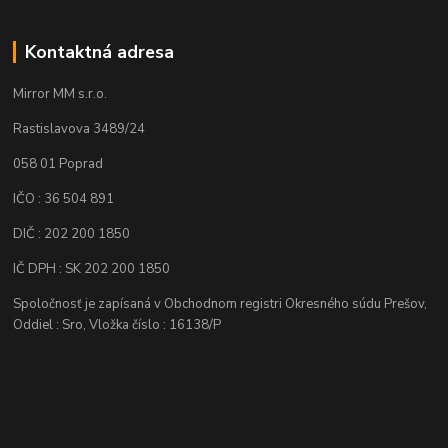
Kontaktná adresa
Mirror MM s.r.o.
Rastislavova 3489/24
058 01 Poprad
IČO : 36 504 891
DIČ : 202 200 1850
IČ DPH : SK 202 200 1850
Spoločnosť je zapísaná v Obchodnom registri Okresného súdu Prešov,
Oddiel : Sro, Vložka číslo : 16138/P