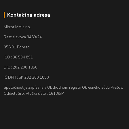
Kontaktná adresa
Mirror MM s.r.o.
Rastislavova 3489/24
058 01 Poprad
IČO : 36 504 891
DIČ : 202 200 1850
IČ DPH : SK 202 200 1850
Spoločnosť je zapísaná v Obchodnom registri Okresného súdu Prešov,
Oddiel : Sro, Vložka číslo : 16138/P