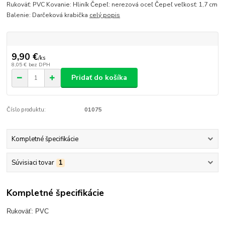
Rukoväť: PVC Kovanie: Hliník Čepeľ: nerezová oceľ Čepeľ veľkosť: 1,7 cm
Balenie: Darčeková krabička
celý popis
9,90 €
/
ks
8,05 €
bez DPH
Pridať do košíka
Číslo produktu:
01075
Kompletné špecifikácie
Súvisiaci tovar
1
Kompletné špecifikácie
Rukoväť: PVC