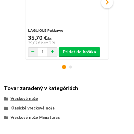
LAGUIOLE Pakkawo
Nôž Laguiol
35,70 €
36,90 €
/
ks
/
k
29,02 €
bez DPH
30,00 €
bez 
Pridať do košíka
Tovar zaradený v kategóriách
Vreckové nože
Klasické vreckové nože
Vreckové nože Miniaturas