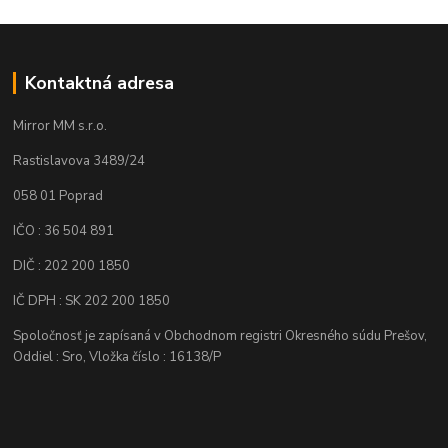
Kontaktná adresa
Mirror MM s.r.o.
Rastislavova 3489/24
058 01 Poprad
IČO : 36 504 891
DIČ : 202 200 1850
IČ DPH : SK 202 200 1850
Spoločnosť je zapísaná v Obchodnom registri Okresného súdu Prešov,
Oddiel : Sro, Vložka číslo : 16138/P