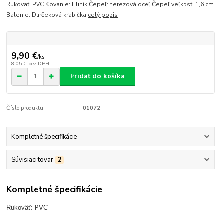
Rukoväť: PVC Kovanie: Hliník Čepeľ: nerezová oceľ Čepeľ veľkosť: 1,6 cm
Balenie: Darčeková krabička
celý popis
9,90 €
/
ks
8,05 €
bez DPH
Pridať do košíka
Číslo produktu:
01072
Kompletné špecifikácie
Súvisiaci tovar
2
Kompletné špecifikácie
Rukoväť: PVC