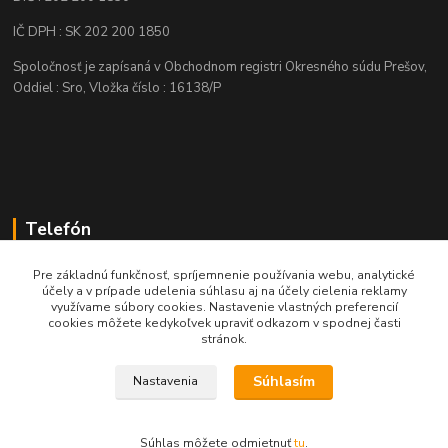
IČ DPH : SK 202 200 1850
Spoločnosť je zapísaná v Obchodnom registri Okresného súdu Prešov,
Oddiel : Sro, Vložka číslo : 16138/P
Telefón
+421 905 622 625
Pre základnú funkčnosť, spríjemnenie používania webu, analytické
účely a v prípade udelenia súhlasu aj na účely cielenia reklamy
využívame súbory cookies. Nastavenie vlastných preferencií
obchod@nozeplus.sk
cookies môžete kedykoľvek upraviť odkazom v spodnej časti
stránok.
Súhlasím
Nastavenia
Súhlas môžete odmietnuť
tu
.