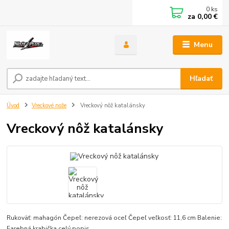
0
ks
za
0,00 €
Menu
Hľadať
Úvod
Vreckové nože
Vreckový nôž katalánsky
Vreckový nôž katalánsky
Rukoväť: mahagón Čepeľ: nerezová oceľ Čepeľ veľkosť: 11,6 cm Balenie:
Farebná krabička
celý popis